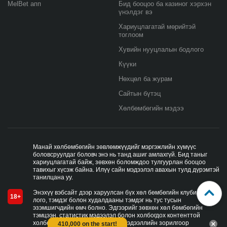
MelBet апп
Бид бооцоо ба казиног хэрхэн
үнэлдэг вэ
Хариуцлагатай мөрийтэй
тоглоом
Хувийн нууцлалын бодлого
Күүки
Нөхцөл ба журам
Сайтын бүтэц
Хөлбөмбөгийн мэдээ
Манай хөлбөмбөгийн зөвлөмжүүдийг мэргэжлийн хүмүүс
боловсруулдаг боловч энэ нь танд ашиг амлахгүй. Бид таныг
хариуцлагатай байж, зөвхөн боломждоо тулгуурлан бооцоо
тавихыг хүсэж байна. Илүү сайн мэдээлэл авахын тулд дүрэмтэй
танилцана уу.
Энэхүү вэбсайт дээр харуулсан бүх хөл бөмбөгийн клубийн нэр,
18+
лого, тэмдэг болон худалдааны тэмдэг нь тус тусын
эзэмшигчдийн өмч болно. Эдгээрийг зөвхөн хөл бөмбөгийн
тэмцээн, статистик мэдээлэл болон холбогдох контенттой
холбоотой таних тэмдэг болон мэдээллийн зорилгоор
410,000 on the start!