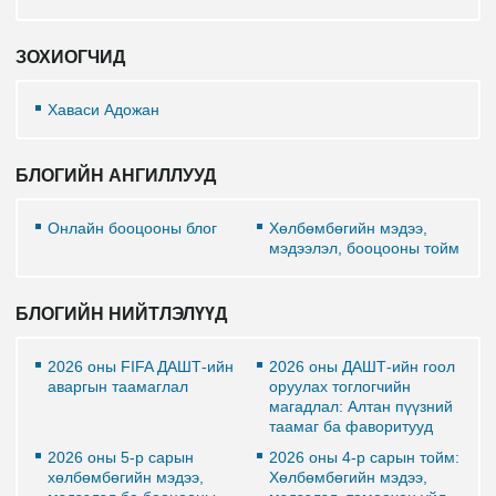
ЗОХИОГЧИД
Хаваси Адожан
БЛОГИЙН АНГИЛЛУУД
Онлайн бооцооны блог
Хөлбөмбөгийн мэдээ,
мэдээлэл, бооцооны тойм
БЛОГИЙН НИЙТЛЭЛҮҮД
2026 оны FIFA ДАШТ-ийн
2026 оны ДАШТ-ийн гоол
аваргын таамаглал
оруулах тоглогчийн
магадлал: Алтан пүүзний
таамаг ба фаворитууд
2026 оны 5-р сарын
2026 оны 4-р сарын тойм:
хөлбөмбөгийн мэдээ,
Хөлбөмбөгийн мэдээ,