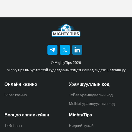
© MightyTips 2026
MightyTips нь бүртгэлтэй худалдааны тэмдэг бөгөөд эндээс шалгана уу
Онлайн казино
Урамшууллын код
Ivibet казино
1xBet урамшууллын код
MelBet урамшууллын код
Бооцоо аппликейшн
MightyTips
1xBet апп
Бидний тухай