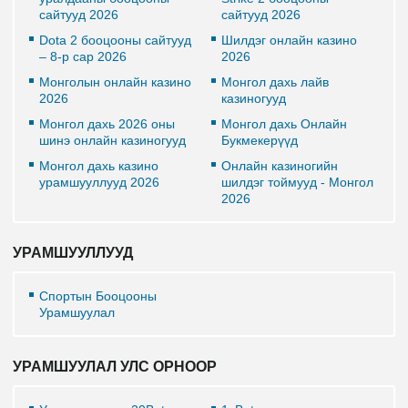
сайтууд 2026
сайтууд 2026
Dota 2 бооцооны сайтууд
Шилдэг онлайн казино
– 8-р сар 2026
2026
Монголын онлайн казино
Монгол дахь лайв
2026
казиногууд
Монгол дахь 2026 оны
Монгол дахь Онлайн
шинэ онлайн казиногууд
Букмекерүүд
Монгол дахь казино
Онлайн казиногийн
урамшууллууд 2026
шилдэг тоймууд - Монгол
2026
УРАМШУУЛЛУУД
Спортын Бооцооны
Урамшуулал
УРАМШУУЛАЛ УЛС ОРНООР