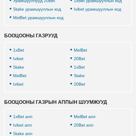
Урамшууллууд 20Bet
1xBet урамшууллын код
Stake урамшууллын код
Ivibet урамшууллын код
MelBet урамшууллын код
БООЦООНЫ ГАЗРУУД
1xBet
MelBet
Ivibet
20Bet
Stake
1xBet
MelBet
Stake
Ivibet
20Bet
БООЦООНЫ ГАЗРЫН АППЫН ШУУМЖУУД
1xBet апп
MelBet апп
Ivibet апп
20Bet апп
Stake aпп