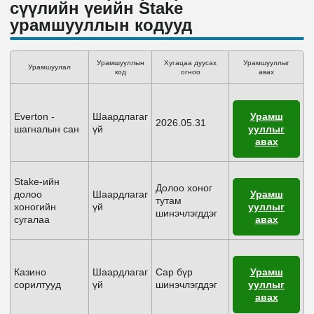
сүүлийн үеийн Stake
урамшууллын кодууд
Урамшууллын
Хугацаа дуусах
Урамшууллыг
Урамшуулал
код
огноо
авах
Everton -
Шаардлагаг
Урамш
2026.05.31
шагналын сан
үй
ууллыг
авах
Stake-ийн
Долоо хоног
долоо
Шаардлагаг
Урамш
тутам
хоногийн
үй
ууллыг
шинэчлэгддэг
сугалаа
авах
Казино
Шаардлагаг
Сар бүр
Урамш
сорилтууд
үй
шинэчлэгддэг
ууллыг
авах