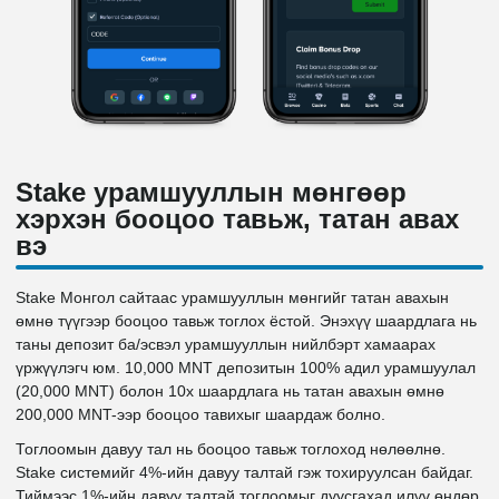
Stake урамшууллын мөнгөөр
хэрхэн бооцоо тавьж, татан авах
вэ
Stake Монгол сайтаас урамшууллын мөнгийг татан авахын
өмнө түүгээр бооцоо тавьж тоглох ёстой. Энэхүү шаардлага нь
таны депозит ба/эсвэл урамшууллын нийлбэрт хамаарах
үржүүлэгч юм. 10,000 MNT депозитын 100% адил урамшуулал
(20,000 MNT) болон 10x шаардлага нь татан авахын өмнө
200,000 MNT-ээр бооцоо тавихыг шаардаж болно.
Тоглоомын давуу тал нь бооцоо тавьж тоглоход нөлөөлнө.
Stake системийг 4%-ийн давуу талтай гэж тохируулсан байдаг.
Тиймээс 1%-ийн давуу талтай тоглоомыг дуусгахад илүү өндөр