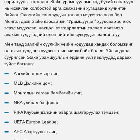
сорилтуудыг гаргадаг. Stake урамшууллын код бүхий саналууд
нь ихэвчлэн холбоотой арга хэмжээний хугацаанд хүчинтэй
байдаг. Одоогийн саналуудын талаар мэдээлэл авах бол
Монгол дахь Stake вэбсайтын “Урамшуулал” хуудсаар зочлох
эсвэл мэдээлэл, нөхцөл, хязгаарлалтын талаар мэдээлэл
авахын тулд тэдний олон нийтийн сувгуудыг шалгана уу.
Мөн танд хамгийн сүүлийн үеийн кодуудад хандах боломжийг
олгохын тулд энэ хуудсыг шинэчилж байх болно. Үйл явдалд
суурилсан Stake урамшууллын ердийн үйл явдлуудад дараах
зүйлс багтана:
Английн премьер лиг;
MLB Дэлхийн цом;
Монголын сагсан бөмбөгийн лиг;
NBA улирал ба финал;
FIFA Клубын дэлхийн аварга шалгаруулах тэмцээн;
UEFA Europa League;
AFC Аваргуудын лиг;