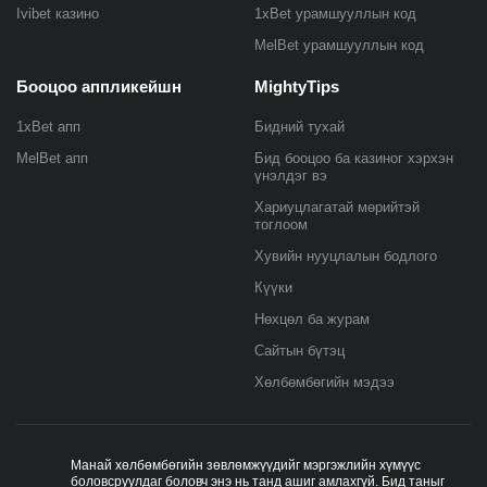
Ivibet казино
1xBet урамшууллын код
MelBet урамшууллын код
Бооцоо аппликейшн
MightyTips
1xBet апп
Бидний тухай
MelBet апп
Бид бооцоо ба казиног хэрхэн
үнэлдэг вэ
Хариуцлагатай мөрийтэй
тоглоом
Хувийн нууцлалын бодлого
Күүки
Нөхцөл ба журам
Сайтын бүтэц
Хөлбөмбөгийн мэдээ
Манай хөлбөмбөгийн зөвлөмжүүдийг мэргэжлийн хүмүүс
боловсруулдаг боловч энэ нь танд ашиг амлахгүй. Бид таныг