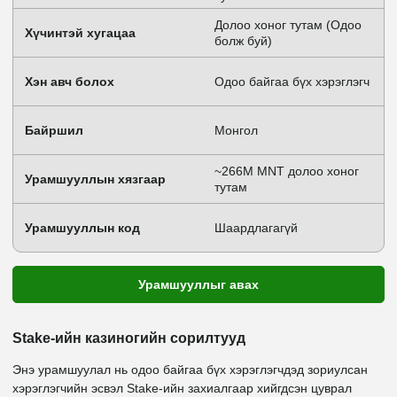
Долоо хоног тутам (Одоо
Хүчинтэй хугацаа
болж буй)
Хэн авч болох
Одоо байгаа бүх хэрэглэгч
Байршил
Монгол
~266M MNT долоо хоног
Урамшууллын хязгаар
тутам
Урамшууллын код
Шаардлагагүй
Урамшууллыг авах
Stake-ийн казиногийн сорилтууд
Энэ урамшуулал нь одоо байгаа бүх хэрэглэгчдэд зориулсан
хэрэглэгчийн эсвэл Stake-ийн захиалгаар хийгдсэн цуврал