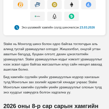
Энэ шүүмжийг хамгийн сүүлд шинэчилсэн:
23.03.2026
Stake нь Монголд шинэ болон одоо байгаа тоглогчдын аль
алинд тусгай урамшуулал олгодог. Жишээлбэл, онцгой угтан
авалтын багцууд, буцаан олголт, дахин цэнэглэлтийн
урамшуулал. Stake урамшууллын кодыг нэмэлт урамшууллыг
нээх эсвэл одоо байгаа жагсаалтын илүү сайн нөхцөл авахад
ашиглаж болно.
Бид хамгийн сүүлийн үеийн урамшууллын кодоор хангахын
тулд Монголын зах зээлийг идэвхтэй хянадаг учраас Stake
Монголын хамгийн сүүлийн үеийн урамшууллыг олохын тулд
энэ хуудсыг хавчуурга болгон хадгална уу.
2026 оны 8-р сар сарын хамгийн