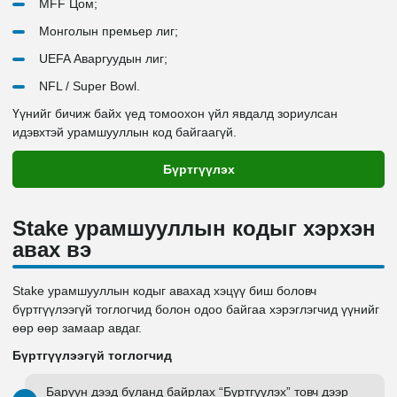
MFF Цом;
Монголын премьер лиг;
UEFA Аваргуудын лиг;
NFL / Super Bowl.
Үүнийг бичиж байх үед томоохон үйл явдалд зориулсан
идэвхтэй урамшууллын код байгаагүй.
Бүртгүүлэх
Stake урамшууллын кодыг хэрхэн
авах вэ
Stake урамшууллын кодыг авахад хэцүү биш боловч
бүртгүүлээгүй тоглогчид болон одоо байгаа хэрэглэгчид үүнийг
өөр өөр замаар авдаг.
Бүртгүүлээгүй тоглогчид
Баруун дээд буланд байрлах “Бүртгүүлэх” товч дээр