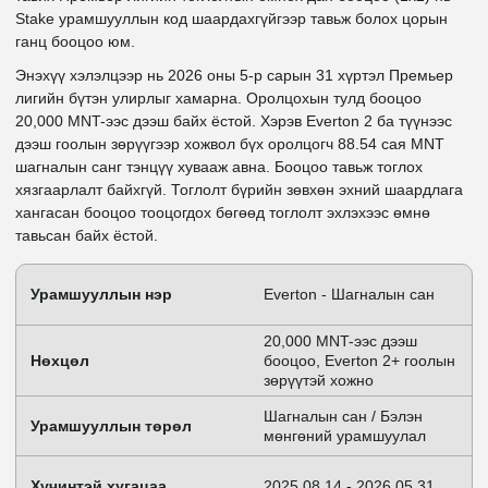
Stake урамшууллын код шаардахгүйгээр тавьж болох цорын
ганц бооцоо юм.
Энэхүү хэлэлцээр нь 2026 оны 5-р сарын 31 хүртэл Премьер
лигийн бүтэн улирлыг хамарна. Оролцохын тулд бооцоо
20,000 MNT-ээс дээш байх ёстой. Хэрэв Everton 2 ба түүнээс
дээш гоолын зөрүүгээр хожвол бүх оролцогч 88.54 сая MNT
шагналын санг тэнцүү хувааж авна. Бооцоо тавьж тоглох
хязгаарлалт байхгүй. Тоглолт бүрийн зөвхөн эхний шаардлага
хангасан бооцоо тооцогдох бөгөөд тоглолт эхлэхээс өмнө
тавьсан байх ёстой.
Урамшууллын нэр
Everton - Шагналын сан
20,000 MNT-ээс дээш
Нөхцөл
бооцоо, Everton 2+ гоолын
зөрүүтэй хожно
Шагналын сан / Бэлэн
Урамшууллын төрөл
мөнгөний урамшуулал
Хүчинтэй хугацаа
2025.08.14 - 2026.05.31