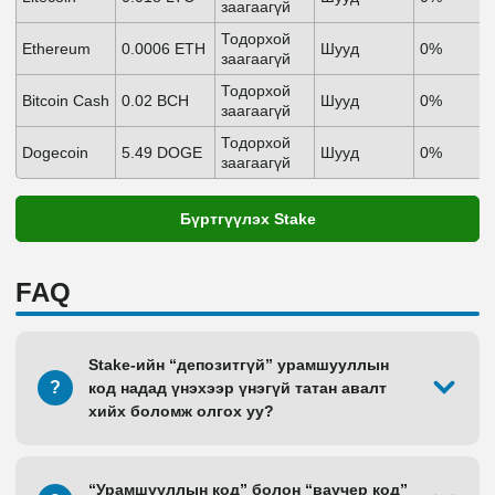
заагаагүй
Тодорхой
Ethereum
0.0006 ETH
Шууд
0%
заагаагүй
Тодорхой
Bitcoin Cash
0.02 BCH
Шууд
0%
заагаагүй
Тодорхой
Dogecoin
5.49 DOGE
Шууд
0%
заагаагүй
Бүртгүүлэх Stake
FAQ
Stake-ийн “депозитгүй” урамшууллын
?
код надад үнэхээр үнэгүй татан авалт
хийх боломж олгох уу?
“Урамшууллын код” болон “ваучер код”