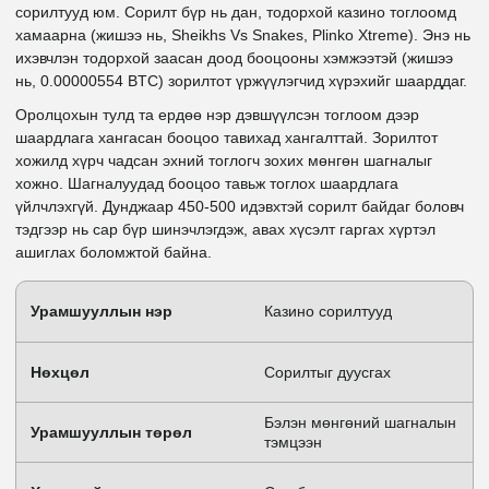
сорилтууд юм. Сорилт бүр нь дан, тодорхой казино тоглоомд
хамаарна (жишээ нь, Sheikhs Vs Snakes, Plinko Xtreme). Энэ нь
ихэвчлэн тодорхой заасан доод бооцооны хэмжээтэй (жишээ
нь, 0.00000554 BTC) зорилтот үржүүлэгчид хүрэхийг шаарддаг.
Оролцохын тулд та ердөө нэр дэвшүүлсэн тоглоом дээр
шаардлага хангасан бооцоо тавихад хангалттай. Зорилтот
хожилд хүрч чадсан эхний тоглогч зохих мөнгөн шагналыг
хожно. Шагналуудад бооцоо тавьж тоглох шаардлага
үйлчлэхгүй. Дунджаар 450-500 идэвхтэй сорилт байдаг боловч
тэдгээр нь сар бүр шинэчлэгдэж, авах хүсэлт гаргах хүртэл
ашиглах боломжтой байна.
Урамшууллын нэр
Казино сорилтууд
Нөхцөл
Сорилтыг дуусгах
Бэлэн мөнгөний шагналын
Урамшууллын төрөл
тэмцээн