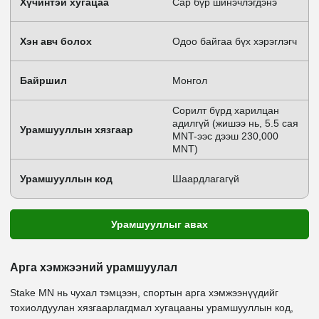
Хүчинтэй хугацаа
Сар бүр шинэчлэгдэнэ
Хэн авч болох
Одоо байгаа бүх хэрэглэгч
Байршил
Монгол
Сорилт бүрд харилцан
адилгүй (жишээ нь, 5.5 сая
Урамшууллын хязгаар
MNT-ээс дээш 230,000
MNT)
Урамшууллын код
Шаардлагагүй
Урамшууллыг авах
Арга хэмжээний урамшуулал
Stake MN нь чухал тэмцээн, спортын арга хэмжээнүүдийг
тохиолдуулан хязгаарлагдмал хугацааны урамшууллын код,