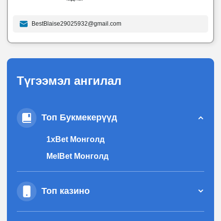
BestBlaise29025932@gmail.com
Түгээмэл ангилал
Топ Букмекерүүд
1xBet Монголд
MelBet Монголд
Топ казино