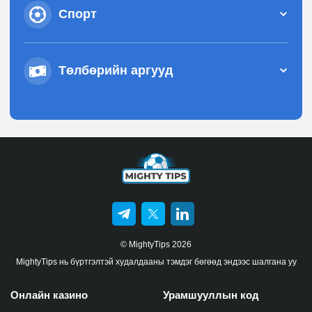
Cпорт
Төлбөрийн аргууд
© MightyTips 2026
MightyTips нь бүртгэлтэй худалдааны тэмдэг бөгөөд эндээс шалгана уу
Онлайн казино
Урамшууллын код