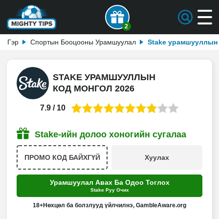
2
Гэр
Спортын Бооцооны Урамшуулал
Stake урамшууллын
STAKE УРАМШУУЛЛЫН
КОД МОНГОЛ 2026
7.9 / 10
Stake-ийн долоо хоногийн сугалаа
Хуулах
Урамшуулал Авах Ба Одоо Тоглох
Stake Руу Очих
18+Нөхцөл ба болзлууд үйлчилнэ, GambleAware.org