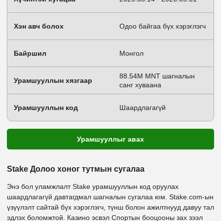
Хэн авч болох
Одоо байгаа бүх хэрэглэгч
Байршил
Монгол
88.54M MNT шагналын
Урамшууллын хязгаар
санг хуваана
Урамшууллын код
Шаардлагагүй
Урамшууллыг авах
Stake Долоо хоног тутмын сугалаа
Энэ бол уламжлалт Stake урамшууллын код оруулах
шаардлагагүй давтагдмал шагналын сугалаа юм. Stake.com-ын
үзүүлэлт сайтай бүх хэрэглэгч, түнш болон ажилтнууд давуу тал
эдлэх боломжтой. Казино эсвэл Спортын бооцооны зах зээл