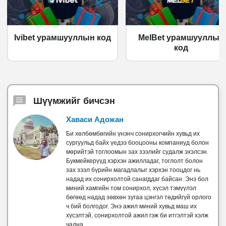
Ivibet урамшууллын код
MelBet урамшууллын
код
Шүүмжийг бичсэн
Хаваси Адожан
Би хөлбөмбөгийн үнэнч сонирхогчийн хувьд их
сургуульд байх үедээ бооцооны компаниуд болон
мөрийтэй тоглоомын зах зээлийг судалж эхэлсэн.
Букмейкерүүд хэрхэн ажилладаг, тоглолт болон
зах зээл бүрийн магадлалыг хэрхэн тооцдог нь
надад их сонирхолтой санагддаг байсан. Энэ бол
миний хамгийн том сонирхол, хүсэл тэмүүлэл
бөгөөд надад зөвхөн зугаа цэнгэл төдийгүй орлого
ч бий болгодог. Энэ ажил миний хувьд маш их
хүсэлтэй, сонирхолтой ажил гэж би итгэлтэй хэлж
чадна.