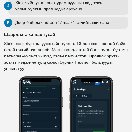
Stake-ийн угтан авах урамшууллын код эсвэл
урамшууллын дроп кодыг оруулна.
Доор байрлах ногоон “Илгээх” товчийг ашиглана.
Шаардлага хангах тухай
Stake дээр бүртгэл үүсгэхийн тулд та 18-аас дээш настай байх
ёстой гэдгийг санаарай. Мөн шаардлагатай бол нэмэлт бүртгэл
баталгаажуулалт хийхэд бэлэн байх ёстой. Оролцох эрхтэй
эсэхээ мэдэхийн тулд санал бүрийн Нөхлөл, болзлуудыг
уншина уу.