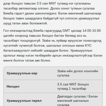
дээр бооцоо тавьсан 3.5 сая MNT тутамд нэг сугалааны
тасалбар автоматаар олгоно. Долоо хоног тутмын сугалаа
Бямба гарагт дахин шинэчлэгдэнэ. Бэлэн мөнгөний шагналаар
бооцоо тавих шаардлага байдаггүй тул олгосон урамшууллыг
шууд татан авах боломжтой.
Гол хязгаарлалтад Бямба гарагуудад GMT цагаар 14:00-15:00
цагийн хооронд тавьсан бооцоо багтах бөгөөд энэ нь
тасалбарт тооцогдохгүй. Stake нь луйвар ирүүлсэн тохиолдолд
хүсэлтийг хүчингүй болгож, шагналыг олгохын өмнө KYC
баталгаажуулалт хийхийг шаардаж болно. Урамшууллын
орлогыг ямар нэгэн төлбөрийн аргын хязгаарлалтгүйгээр бэлэн
мөнгө болгон татаж авч болно.
Stake-ийн долоо хоногийн
Урамшууллын нэр
сугалаа
3.5 сая MNT бооцоо
Нөхцөл
тутамд 1 тасалбар
Давтагдах сугалаа / Бэлэн
Урамшууллын төрөл
мөнгөний шагналын
сугалаа