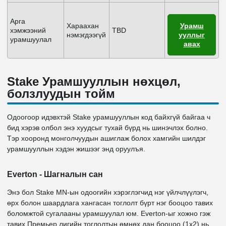
Арга
Хараахан
Урамш
хэмжээний
TBD
нэмэгдээгүй
ууллыг
урамшуулал
авах
Stake Урамшууллын нөхцөл,
болзлуудын тойм
Одоогоор идэвхтэй Stake урамшууллын код байхгүй байгаа ч
бид хэрэв олбол энэ хуудсыг тухай бүрд нь шинэчлэх болно.
Тэр хооронд монголчуудын ашиглаж болох хамгийн шилдэг
урамшууллын хэдэн жишээг энд оруулъя.
Everton - Шагналын сан
Энэ бол Stake MN-ын одоогийн хэрэглэгчид нэг үйлчлүүлэгч,
өрх болон шаардлага хангасан тоглолт бүрт нэг бооцоо тавих
боломжтой сугалааны урамшуулал юм. Everton-ыг хожно гэж
тавих Премьер лигийн тоглолтын өмнөх дан бооцоо (1x2) нь