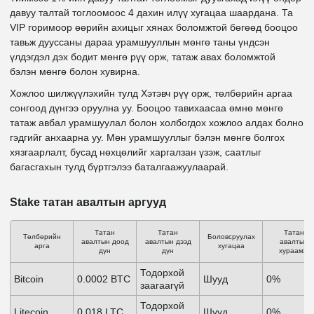
давуу талтай тоглоомоос 4 дахин илүү хугацаа шаардана. Та
VIP горимоор өөрийн ахицыг хянах боломжтой бөгөөд бооцоо
тавьж дууссаны дараа урамшууллын мөнгө таны үндсэн
үлдэгдэл дэх бодит мөнгө рүү орж, татаж авах боломжтой
бэлэн мөнгө болон хувирна.
Хожлоо шилжүүлэхийн тулд Хэтэвч рүү орж, төлбөрийн аргаа
сонгоод дүнгээ оруулна уу. Бооцоо тавихаасаа өмнө мөнгө
татаж авбал урамшуулал болон холбогдох хожлоо алдах болно
гэдгийг анхаарна уу. Мөн урамшууллыг бэлэн мөнгө болгох
хязгаарлалт, бусад нөхцөлийг харгалзан үзэж, саатлыг
багасгахын тулд бүртгэлээ баталгаажуулаарай.
Stake татан авалтын аргууд
Татан
Татан
Татан
Төлбөрийн
Боловсруулах
авалтын доод
авалтын дээд
авалтын
арга
хугацаа
дүн
дүн
хураамж
Тодорхой
Bitcoin
0.0002 BTC
Шууд
0%
заагаагүй
Тодорхой
Litecoin
0.018 LTC
Шууд
0%