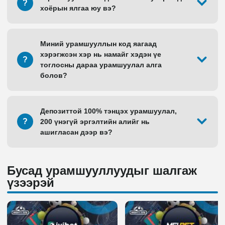
?
хоёрын ялгаа юу вэ?
Миний урамшууллын код яагаад
хэрэгжсэн хэр нь намайг хэдэн үе
?
тоглосны дараа урамшуулал алга
болов?
Депозиттой 100% тэнцэх урамшуулал,
?
200 үнэгүй эргэлтийн алийг нь
ашигласан дээр вэ?
Бусад урамшууллуудыг шалгаж
үзээрэй