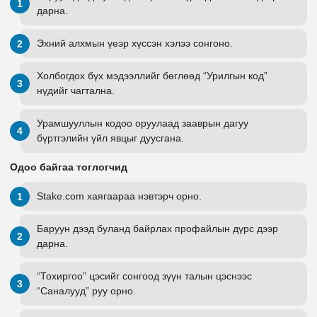
дарна.
Эхний алхмын үеэр хүссэн хэлээ сонгоно.
Холбогдох бүх мэдээллийг бөглөөд “Урилгын код”
нүдийг чагтална.
Урамшууллын кодоо оруулаад зааврын дагуу
бүртгэлийн үйл явцыг дуусгана.
Одоо байгаа тоглогчид
Stake.com хаягаараа нэвтэрч орно.
Баруун дээд буланд байрлах профайлын дүрс дээр
дарна.
“Тохиргоо” цэсийг сонгоод зүүн талын цэснээс
“Саналууд” руу орно.