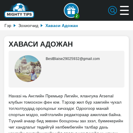
2
Гэр
Зохиогчид
Хаваси Адожан
ХАВАСИ АДОЖАН
BestBlaise29025932@gmail.com
Havasi нь Английн Премьер Лигийн, ялангуяа Arsenal
клубын томоохон фен юм. Тэрээр жил бүр хамгийн чухал
тоглолтуудад оролцохыг хичээдэг. Одоогоор манай
спортын мэдээ, нийтлэлийн редактораар ажиллаж байна.
Түүний ачаар бид зөвхөн бооцооны зах зээл, букмекерийн
чиг хандлагыг төдийгүй хөлбөмбөгийн талбар дахь