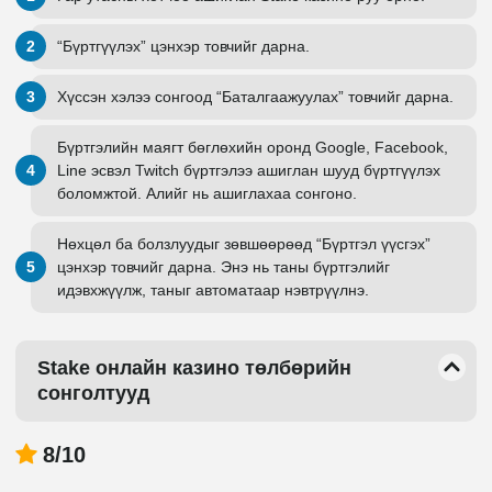
“Бүртгүүлэх” цэнхэр товчийг дарна.
Хүссэн хэлээ сонгоод “Баталгаажуулах” товчийг дарна.
Бүртгэлийн маягт бөглөхийн оронд Google, Facebook,
Line эсвэл Twitch бүртгэлээ ашиглан шууд бүртгүүлэх
боломжтой. Алийг нь ашиглахаа сонгоно.
Нөхцөл ба болзлуудыг зөвшөөрөөд “Бүртгэл үүсгэх”
цэнхэр товчийг дарна. Энэ нь таны бүртгэлийг
идэвхжүүлж, таныг автоматаар нэвтрүүлнэ.
Stake онлайн казино төлбөрийн
сонголтууд
8/10