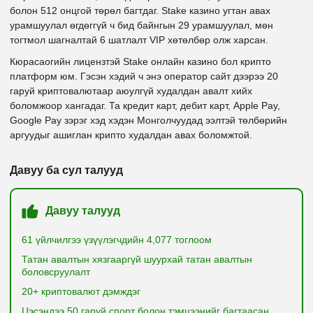
болон 512 онцгой төрөл багтдаг. Stake казино угтан авах
урамшуулал өгдөггүй ч бид байнгын 29 урамшуулал, мөн
тогтмол шагналтай 6 шатлалт VIP хөтөлбөр олж харсан.
Кюрасаогийн лицензтэй Stake онлайн казино бол крипто
платформ юм. Гэсэн хэдий ч энэ оператор сайт дээрээ 20
гаруй криптовалютаар аюулгүй худалдан авалт хийх
боломжоор хангадаг. Та кредит карт, дебит карт, Apple Pay,
Google Pay зэрэг хэд хэдэн Монголчуудад ээлтэй төлбөрийн
аргуудыг ашиглан крипто худалдан авах боломжтой.
Давуу ба сул талууд
Давуу талууд
61 үйлчилгээ үзүүлэгчдийн 4,077 тоглоом
Татан авалтын хязгааргүй шуурхай татан авалтын
боловсруулалт
20+ криптовалют дэмждэг
Цэсэндээ 50 гаруй спорт болон тэмцээнийг багтаасан