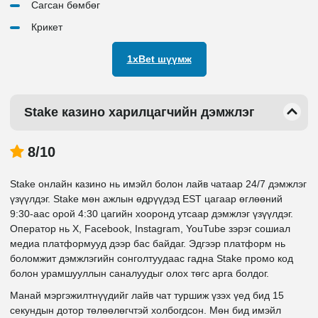
Сагсан бөмбөг
Крикет
1xBet шүүмж
Stake казино харилцагчийн дэмжлэг
8/10
Stake онлайн казино нь имэйл болон лайв чатаар 24/7 дэмжлэг
үзүүлдэг. Stake мөн ажлын өдрүүдэд EST цагаар өглөөний
9:30-аас орой 4:30 цагийн хооронд утсаар дэмжлэг үзүүлдэг.
Оператор нь X, Facebook, Instagram, YouTube зэрэг сошиал
медиа платформууд дээр бас байдаг. Эдгээр платформ нь
боломжит дэмжлэгийн сонголтуудаас гадна Stake промо код
болон урамшууллын саналуудыг олох төгс арга болдог.
Манай мэргэжилтнүүдийг лайв чат туршиж үзэх үед бид 15
секундын дотор төлөөлөгчтэй холбогдсон. Мөн бид имэйл