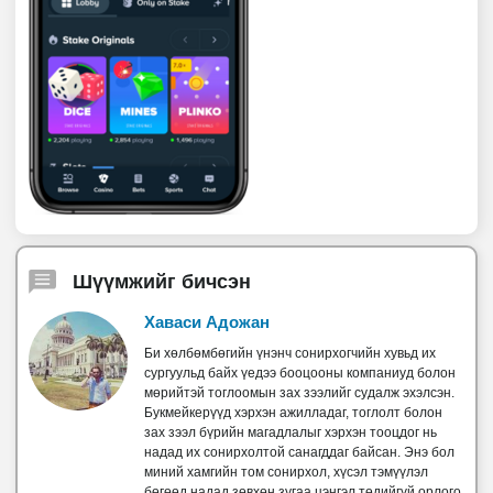
Шүүмжийг бичсэн
Хаваси Адожан
Би хөлбөмбөгийн үнэнч сонирхогчийн хувьд их
сургуульд байх үедээ бооцооны компаниуд болон
мөрийтэй тоглоомын зах зээлийг судалж эхэлсэн.
Букмейкерүүд хэрхэн ажилладаг, тоглолт болон
зах зээл бүрийн магадлалыг хэрхэн тооцдог нь
надад их сонирхолтой санагддаг байсан. Энэ бол
миний хамгийн том сонирхол, хүсэл тэмүүлэл
бөгөөд надад зөвхөн зугаа цэнгэл төдийгүй орлого