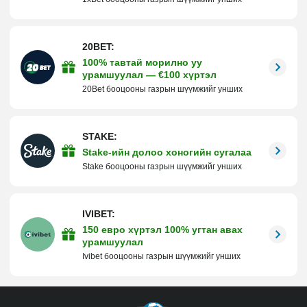
20BET:
100% тавтай морилно уу
урамшуулал — €100 хүртэл
20Bet бооцооны газрын шүүмжийг унших
STAKE:
Stake-ийн долоо хоногийн сугалаа
Stake бооцооны газрын шүүмжийг унших
IVIBET:
150 евро хүртэл 100% угтан авах
урамшуулал
Ivibet бооцооны газрын шүүмжийг унших