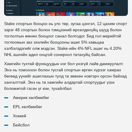
Stake спортын бооцоо нь улс төр, зугаа цэнгэл, 12 цахим спорт
зэрэг 48 спортын болон тэмцээний өрсөлдөхүйц шууд болон
тоглолтын өмнөх бооцоог санал болгодог. Бид гол мөрийтэй
тоглоомын зах зээлийн бооцооны ашиг 5% хавьцаа
хэлбэлздэгийг олж мэдсэн. Stake-ийн 4% NFL ашиг нь 4.20%
NHL ашгийн адил онцгой сонирхол татахуйц байсан.
Хамгийн тухтай функцуудын нэг бол үнэгүй лайв дамжуулалт.
Энэ нь томоохон болон тусгай спортын өргөн хүрээг хамрах
бөгөөд үүнийг ашиглахын тулд та зөвхөн нэвтэрч орсон байхад
хангалттай. Энэ нь та хамгийн алдартай спортуудыг үзэх
боломжтой гэсэн үг юм, тухайлбал:
Америк хөлбөмбөг
EPL хөлбөмбөг
Хоккей
Бейсбол