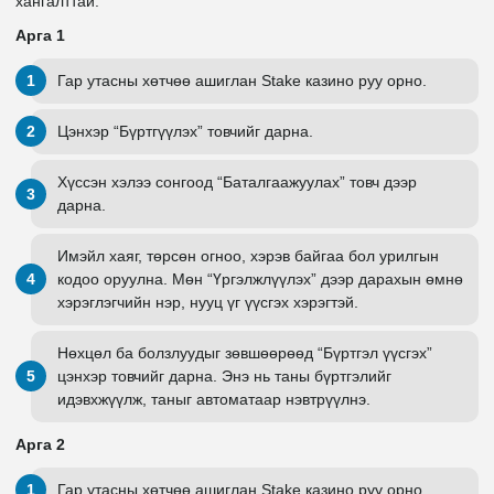
хангалттай.
Арга 1
Гар утасны хөтчөө ашиглан Stake казино руу орно.
Цэнхэр “Бүртгүүлэх” товчийг дарна.
Хүссэн хэлээ сонгоод “Баталгаажуулах” товч дээр
дарна.
Имэйл хаяг, төрсөн огноо, хэрэв байгаа бол урилгын
кодоо оруулна. Мөн “Үргэлжлүүлэх” дээр дарахын өмнө
хэрэглэгчийн нэр, нууц үг үүсгэх хэрэгтэй.
Нөхцөл ба болзлуудыг зөвшөөрөөд “Бүртгэл үүсгэх”
цэнхэр товчийг дарна. Энэ нь таны бүртгэлийг
идэвхжүүлж, таныг автоматаар нэвтрүүлнэ.
Арга 2
Гар утасны хөтчөө ашиглан Stake казино руу орно.