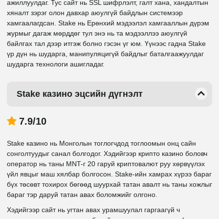
ажиллуулдаг. Тус сайт нь SSL шифрлэлт, галт хана, хандалтын
хяналт зэрэг олон давхар аюулгүй байдлын системээр
хамгаалагдсан. Stake нь Ерөнхий мэдээлэл хамгааллын дүрэм
журмыг дагаж мөрддөг тул энэ нь та мэдээллээ аюулгүй
байлгах тал дээр итгэж болно гэсэн үг юм. Үүнээс гадна Stake
үр дүн нь шударга, манипуляцигүй байдлыг баталгаажуулдаг
шударга технологи ашигладаг.
Stake казино эцсийн дүгнэлт
7.9/10
Stake казино нь Монголын тоглогчдод тоглоомын онц сайн
сонголтуудыг санал болгодог. Хэдийгээр крипто казино боловч
оператор нь таны MNT-г 20 гаруй криптовалют руу хөрвүүлэх
үйл явцыг маш хялбар болгосон. Stake-ийн хамрах хүрээ бараг
бүх төсөвт тохирох бөгөөд шуурхай татан авалт нь таны хожлыг
бараг тэр даруй татан авах боломжийг олгоно.
Хэдийгээр сайт нь угтан авах урамшуулал гаргаагүй ч