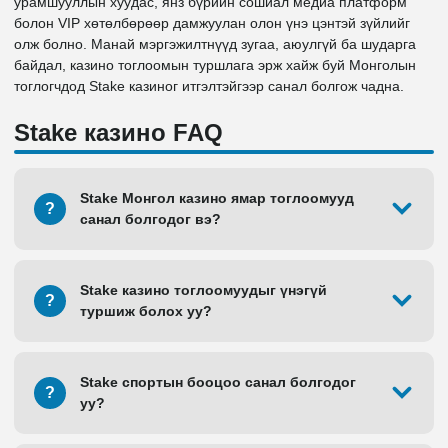
урамшууллын хуудас, янз бүрийн сошиал медиа платформ
болон VIP хөтөлбөрөөр дамжуулан олон үнэ цэнтэй зүйлийг
олж болно. Манай мэргэжилтнүүд зугаа, аюулгүй ба шударга
байдал, казино тоглоомын туршлага эрж хайж буй Монголын
тоглогчдод Stake казиног итгэлтэйгээр санал болгож чадна.
Stake казино FAQ
Stake Монгол казино ямар тоглоомууд
?
санал болгодог вэ?
Stake казино тоглоомуудыг үнэгүй
?
туршиж болох уу?
Stake спортын бооцоо санал болгодог
?
уу?