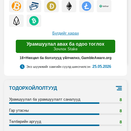
Бүгдийг харах
Урамшуулал авах ба одоо тоглох
Зочлох Stake
18+Нөхцөл ба болзлууд үйлчилнэ, GambleAware.org
25.05.2026
Энэ шүүмжийг хамгийн сүүлд шинэчилсэн
ТОДОРХОЙЛОЛТУУД
Урамшуулал ба урамшуулалт саналууд
8
Гар утасны
8
Төлбөрийн аргууд
8