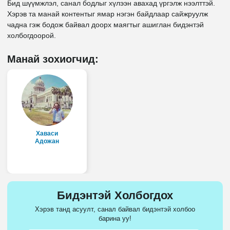
Бид шүүмжлэл, санал бодлыг хүлээн авахад үргэлж нээлттэй.
Хэрэв та манай контентыг ямар нэгэн байдлаар сайжруулж
чадна гэж бодож байвал доорх маягтыг ашиглан бидэнтэй
холбогдоорой.
Манай зохиогчид:
Хаваси
Адожан
Бидэнтэй Холбогдох
Хэрэв танд асуулт, санал байвал бидэнтэй холбоо
барина уу!