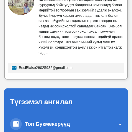
сургуульд байх үедээ бооцооны компаниуд болон
мөрийтэй тоглоомын зах зээлийг судалж эхэлсэн.
Букмейкерүүд хэрхэн ажилладаг, тоглолт болон
зах зээл бүрийн магадлалыг хэрхэн тооцдог нь
надад их сонирхолтой санагддаг байсан. Энэ бол
миний хамгийн том сонирхол, хүсэл тэмүүлэл
бөгөөд надад зөвхөн зугаа цэнгэл төдийгүй орлого
ч бий болгодог. Энэ ажил миний хувьд маш их
хүсэлтэй, сонирхолтой ажил гэж би итгэлтэй хэлж
чадна.
BestBlaise29025932@gmail.com
Түгээмэл ангилал
Топ Букмекерүүд