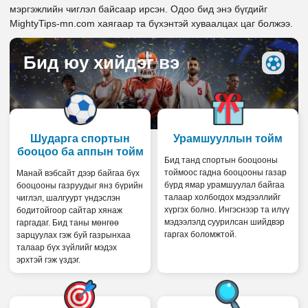
мэргэжлийн чиглэл байсаар ирсэн. Одоо бид энэ бүгдийг
MightyTips-mn.com хаягаар та бүхэнтэй хуваалцах цаг болжээ.
Бид юу хийдэг вэ
Шударга спортын
Урамшууллын тойм
бооцоо ба аппын тойм
Бид танд спортын бооцооны
тоймоос гадна бооцооны газар
Манай вэбсайт дээр байгаа бүх
бүрд ямар урамшуулал байгаа
бооцооны газруудыг янз бүрийн
талаар холбогдох мэдээллийг
чиглэл, шалгуурт үндэслэн
хүргэх болно. Ингэснээр та илүү
бодитойгоор сайтар хянаж
мэдээлэлд суурилсан шийдвэр
гаргадаг. Бид таны мөнгөө
гаргах боломжтой.
зарцуулах гэж буй газрынхаа
талаар бүх зүйлийг мэдэх
эрхтэй гэж үздэг.