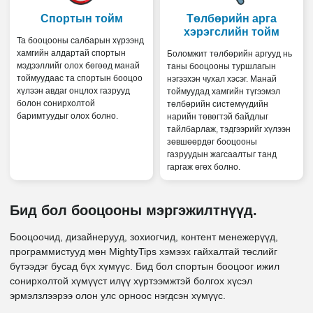
Спортын тойм
Төлбөрийн арга
хэрэгслийн тойм
Та бооцооны салбарын хүрээнд
хамгийн алдартай спортын
Боломжит төлбөрийн аргууд нь
мэдээллийг олох бөгөөд манай
таны бооцооны туршлагын
тоймуудаас та спортын бооцоо
нэгээхэн чухал хэсэг. Манай
хүлээн авдаг онцлох газрууд
тоймуудад хамгийн түгээмэл
болон сонирхолтой
төлбөрийн системүүдийн
баримтуудыг олох болно.
нарийн төвөгтэй байдлыг
тайлбарлаж, тэдгээрийг хүлээн
зөвшөөрдөг бооцооны
газруудын жагсаалтыг танд
гаргаж өгөх болно.
Бид бол бооцооны мэргэжилтнүүд.
Бооцоочид, дизайнерууд, зохиогчид, контент менежерүүд,
программистууд мөн MightyTips хэмээх гайхалтай төслийг
бүтээдэг бусад бүх хүмүүс. Бид бол спортын бооцоог ижил
сонирхолтой хүмүүст илүү хүртээмжтэй болгох хүсэл
эрмэлзлээрээ олон улс орноос нэгдсэн хүмүүс.