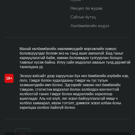
Нөхцөл ба журам
Сайтын бүтэц
Хөлбөмбөгийн мэдээ
Манай хөлбөмбөгийн зөвлөмжүүдийг мэргэжлийн хүмүүс
боловсруулдаг боловч энэ нь танд ашиг амлахгүй. Бид таныг
хариуцлагатай байж, зөвхөн боломждоо тулгуурлан бооцоо
тавихыг хүсэж байна. Илүү сайн мэдээлэл авахын тулд дүрэмтэй
танилцана уу.
Энэхүү вэбсайт дээр харуулсан бүх хөл бөмбөгийн клубийн нэр,
18+
лого, тэмдэг болон худалдааны тэмдэг нь тус тусын
эзэмшигчдийн өмч болно. Эдгээрийг зөвхөн хөл бөмбөгийн
тэмцээн, статистик мэдээлэл болон холбогдох контенттой
холбоотой таних тэмдэг болон мэдээллийн зорилгоор
ашигладаг. Аль нэг клуб, лиг эсвэл байгууллагатай ямар ч
холбоо хамаарал, ивээн тэтгэлт, дэмжлэг эсвэл албан ёсны
харилцаа холбоо байхгүй болно.