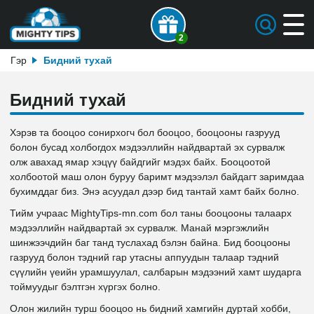
2
Гэр
Бидний тухай
Бидний тухай
Хэрэв та бооцоо сонирхогч бол бооцоо, бооцооны газрууд
болон бусад холбогдох мэдээллийн найдвартай эх сурвалж
олж авахад ямар хэцүү байдгийг мэдэх байх. Бооцоотой
холбоотой маш олон буруу баримт мэдээлэл байдагт заримдаа
бухимддаг биз. Энэ асуудал дээр бид тантай хамт байх болно.
Тийм учраас MightyTips-mn.com бол таны бооцооны талаарх
мэдээллийн найдвартай эх сурвалж. Манай мэргэжлийн
шинжээчдийн баг танд туслахад бэлэн байна. Бид бооцооны
газрууд болон тэдний гар утасны аппуудын талаар тэдний
сүүлийн үеийн урамшуулал, салбарын мэдээний хамт шударга
тоймуудыг бэлтгэн хүргэх болно.
Олон жилийн турш бооцоо нь бидний хамгийн дуртай хобби,