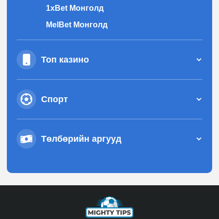
1xBet Монголд
MelBet Монголд
Топ казино
Cпорт
Төлбөрийн аргууд