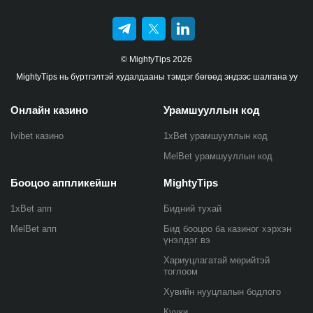
© MightyTips 2026
MightyTips нь бүртгэлтэй худалдааны тэмдэг бөгөөд эндээс шалгана уу
Онлайн казино
Урамшууллын код
Ivibet казино
1xBet урамшууллын код
MelBet урамшууллын код
Бооцоо аппликейшн
MightyTips
1xBet апп
Бидний тухай
MelBet апп
Бид бооцоо ба казиног хэрхэн
үнэлдэг вэ
Хариуцлагатай мөрийтэй
тоглоом
Хувийн нууцлалын бодлого
Күүки