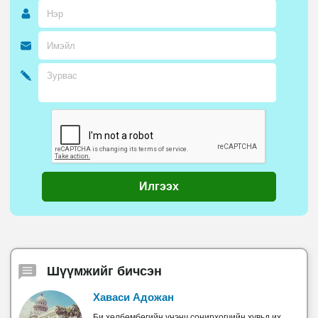
Илгээх
Шүүмжийг бичсэн
Хаваси Адожан
Би хөлбөмбөгийн үнэнч сонирхогчийн хувьд их