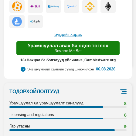
Бүгдийг харах
Урамшуулал авах ба одоо тоглох
Зочлох MelBet
18+Нөхцөл ба болзлууд үйлчилнэ, GambleAware.org
06.08.2026
Энэ шүүмжийг хамгийн сүүлд шинэчилсэн
ТОДОРХОЙЛОЛТУУД
Урамшуулал ба урамшуулалт саналууд
8
Licensing and regulations
8
Гар утасны
9