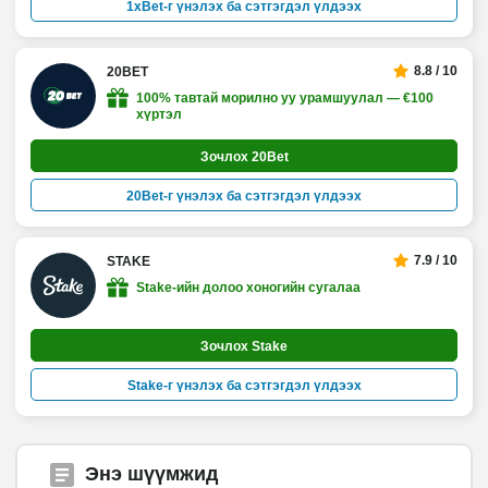
1xBet-г үнэлэх ба сэтгэгдэл үлдээх
8.8 / 10
20BET
100% тавтай морилно уу урамшуулал — €100
хүртэл
Зочлох 20Bet
20Bet-г үнэлэх ба сэтгэгдэл үлдээх
7.9 / 10
STAKE
Stake-ийн долоо хоногийн сугалаа
Зочлох Stake
Stake-г үнэлэх ба сэтгэгдэл үлдээх
Энэ шүүмжид