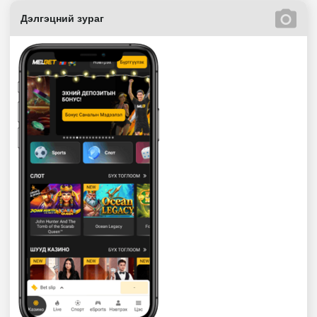
Дэлгэцний зураг