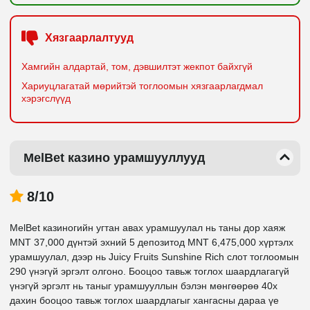
Хязгаарлалтууд
Хамгийн алдартай, том, дэвшилтэт жекпот байхгүй
Хариуцлагатай мөрийтэй тоглоомын хязгаарлагдмал
хэрэгслүүд
MelBet казино урамшууллууд
8/10
MelBet казиногийн угтан авах урамшуулал нь таны дор хаяж
MNT 37,000 дүнтэй эхний 5 депозитод MNT 6,475,000 хүртэлх
урамшуулал, дээр нь Juicy Fruits Sunshine Rich слот тоглоомын
290 үнэгүй эргэлт олгоно. Бооцоо тавьж тоглох шаардлагагүй
үнэгүй эргэлт нь таныг урамшууллын бэлэн мөнгөөрөө 40х
дахин бооцоо тавьж тоглох шаардлагыг хангасны дараа үе