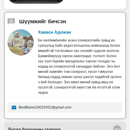
Шүүмжийг бичсэн
Хаваси Адожан
Би хөлбөмбөгийн үнэнч сонирхогчийн хувьд их
сургуульд байх үедээ бооцооны компаниуд болон
мөрийтэй тоглоомын зах зээлийг судалж эхэлсэн.
Букмейкерүүд хэрхэн ажилладаг, тоглолт болон
зах зээл бүрийн магадлалыг хэрхэн тооцдог нь
надад их сонирхолтой санагддаг байсан. Энэ бол
миний хамгийн том сонирхол, хүсэл тэмүүлэл
бөгөөд надад зөвхөн зугаа цэнгэл төдийгүй орлого
ч бий болгодог. Энэ ажил миний хувьд маш их
хүсэлтэй, сонирхолтой ажил гэж би итгэлтэй хэлж
чадна.
BestBlaise29025932@gmail.com
Бусад бооцооны газрууд