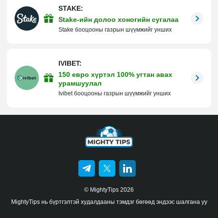
STAKE:
Stake-ийн долоо хоногийн сугалаа
Stake бооцооны газрын шүүмжийг унших
IVIBET:
150 евро хүртэл 100% угтан авах
урамшуулал
Ivibet бооцооны газрын шүүмжийг унших
© MightyTips 2026
MightyTips нь бүртгэлтэй худалдааны тэмдэг бөгөөд эндээс шалгана уу