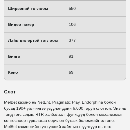
Ширээний тоглоом
550
Видео покер
106
Лайв дилертэй тоглоом
377
Бинго
91
Кено
69
Слот
MelBet казино нь NetEnt, Pragmatic Play, Endorphina болон
бусад 190+ үйлчилгээ үзүүлэгчдийн 6,000 гаруй слоттой. Энэ нь
танд төгс сэдэв, RTP, хэлбэлзэл, функцууд болон механизмыг
сонгосноор туршлагаа өөрчлөн бүтээх боломжийг олгоно.
MelBet казиногийн гүн гүнзгий хайлтын шүүлтүүр нь төгс