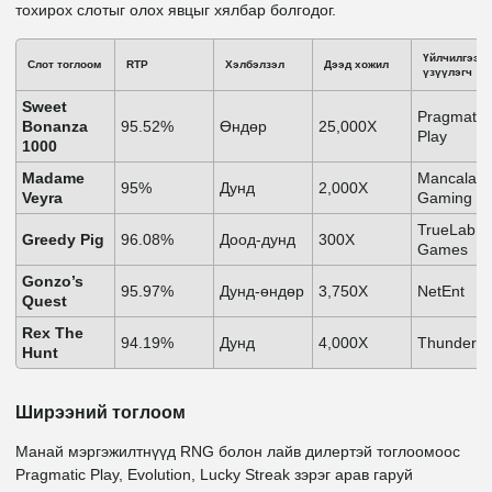
тохирох слотыг олох явцыг хялбар болгодог.
Үйлчилгээ
Слот тоглоом
RTP
Хэлбэлзэл
Дээд хожил
үзүүлэгч
Sweet
Pragmatic
Bonanza
95.52%
Өндөр
25,000X
Play
1000
Madame
Mancala
95%
Дунд
2,000X
Veyra
Gaming
TrueLab
Greedy Pig
96.08%
Доод-дунд
300X
Games
Gonzo’s
95.97%
Дунд-өндөр
3,750X
NetEnt
Quest
Rex The
94.19%
Дунд
4,000X
Thunderki
Hunt
Ширээний тоглоом
Манай мэргэжилтнүүд RNG болон лайв дилертэй тоглоомоос
Pragmatic Play, Evolution, Lucky Streak зэрэг арав гаруй