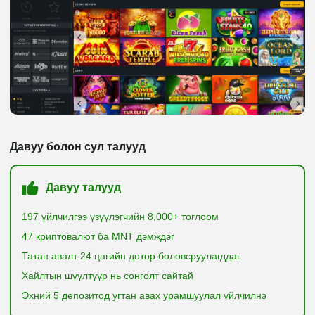
Давуу болон сул талууд
Давуу талууд
197 үйлчилгээ үзүүлэгчийн 8,000+ тоглоом
47 криптовалют ба MNT дэмждэг
Татан авалт 24 цагийн дотор боловсруулагддаг
Хайлтын шүүлтүүр нь сонголт сайтай
Эхний 5 депозитод угтан авах урамшуулал үйлчилнэ