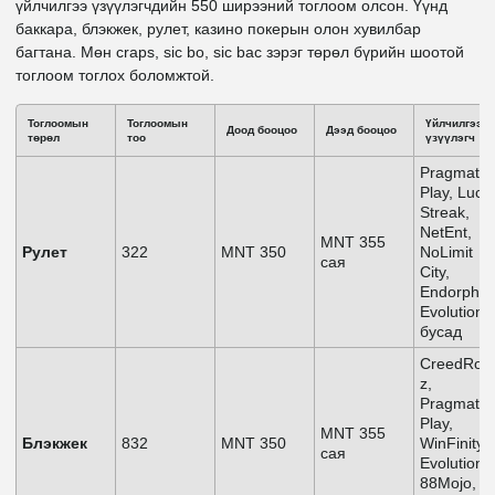
үйлчилгээ үзүүлэгчдийн 550 ширээний тоглоом олсон. Үүнд
баккара, блэкжек, рулет, казино покерын олон хувилбар
багтана. Мөн craps, sic bo, sic bac зэрэг төрөл бүрийн шоотой
тоглоом тоглох боломжтой.
Тоглоомын
Тоглоомын
Үйлчилгээ
Доод бооцоо
Дээд бооцоо
төрөл
тоо
үзүүлэгч
Pragmatic
Play, Luck
Streak,
NetEnt,
MNT 355
Рулет
322
MNT 350
NoLimit
сая
City,
Endorphin
Evolution,
бусад
CreedRo
z,
Pragmatic
Play,
MNT 355
Блэкжек
832
MNT 350
WinFinity,
сая
Evolution,
88Mojo,