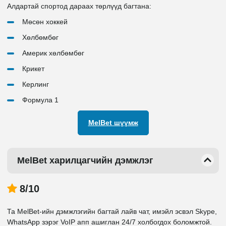
Алдартай спортод дараах төрлүүд багтана:
Мөсөн хоккей
Хөлбөмбөг
Америк хөлбөмбөг
Крикет
Керлинг
Формула 1
MelBet шүүмж
MelBet харилцагчийн дэмжлэг
8/10
Та MelBet-ийн дэмжлэгийн багтай лайв чат, имэйл эсвэл Skype,
WhatsApp зэрэг VoIP апп ашиглан 24/7 холбогдох боломжтой.