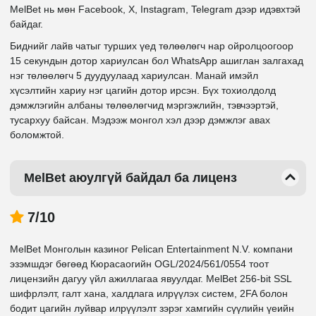
MelBet нь мөн Facebook, X, Instagram, Telegram дээр идэвхтэй
байдаг.
Биднийг лайв чатыг турших үед төлөөлөгч нар ойролцоогоор
15 секундын дотор хариулсан бол WhatsApp ашиглан залгахад
нэг төлөөлөгч 5 дуудуулаад хариулсан. Манай имэйл
хүсэлтийн хариу нэг цагийн дотор ирсэн. Бүх тохиолдолд
дэмжлэгийн албаны төлөөлөгчид мэргэжлийн, тэвчээртэй,
тусархуу байсан. Мэдээж монгол хэл дээр дэмжлэг авах
боломжтой.
MelBet аюулгүй байдал ба лиценз
7/10
MelBet Монголын казиног Pelican Entertainment N.V. компани
эзэмшдэг бөгөөд Кюрасаогийн OGL/2024/561/0554 тоот
лицензийн дагуу үйл ажиллагаа явуулдаг. MelBet 256-bit SSL
шифрлэлт, галт хана, халдлага илрүүлэх систем, 2FA болон
бодит цагийн луйвар илрүүлэлт зэрэг хамгийн сүүлийн үеийн