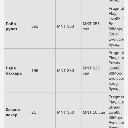
Pragmatic
Play,
Live88, TV
Лайв
MNT 355
Bet,
351
MNT 350
рулет
сая
88Mojo,
Ezugi
Evolution,
бусад
Pragmatic
Play, Luck
Streak,
Лайв
MNT 625
Live88,
196
MNT 350
баккара
сая
88Mojo
Evolution,
Ezugi,
бусад
Pragmatic
Play, Luck
Streak,
Казино
21
MNT 350
MNT 10 сая
Live88,
покер
88Mojo
Evolution,
бусад