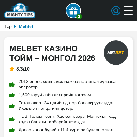
2
Гэр
MelBet
MELBET КАЗИНO
ТОЙМ – МОНГОЛ 2026
8.3/10
2012 оноос хойш ажиллаж байгаа итгэл хүлээсэн
оператор.
1,500 гаруй лайв дилерийн тоглоом
Татан авалт 24 цагийн дотор боловсруулагддаг.
Ихэвчлэн нэг цагийн дотор.
TDB, Голомт банк, Хас банк зэрэг Монголын хэд
хэдэн банкны төлбөрийг дэмждэг.
Долоо хоног бүрийн 11% хүртэлх буцаан олголт.