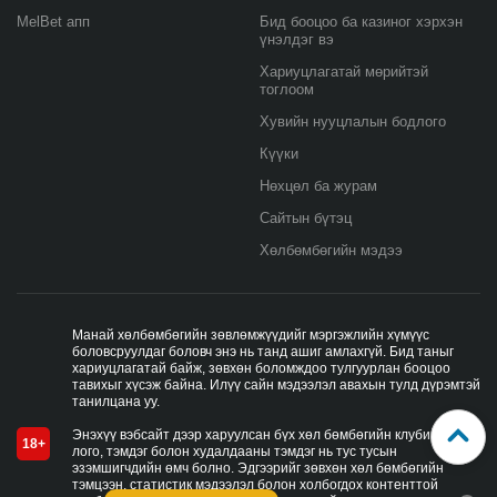
MelBet апп
Бид бооцоо ба казиног хэрхэн
үнэлдэг вэ
Хариуцлагатай мөрийтэй
тоглоом
Хувийн нууцлалын бодлого
Күүки
Нөхцөл ба журам
Сайтын бүтэц
Хөлбөмбөгийн мэдээ
Манай хөлбөмбөгийн зөвлөмжүүдийг мэргэжлийн хүмүүс
боловсруулдаг боловч энэ нь танд ашиг амлахгүй. Бид таныг
хариуцлагатай байж, зөвхөн боломждоо тулгуурлан бооцоо
тавихыг хүсэж байна. Илүү сайн мэдээлэл авахын тулд дүрэмтэй
танилцана уу.
Энэхүү вэбсайт дээр харуулсан бүх хөл бөмбөгийн клубийн нэр,
18+
лого, тэмдэг болон худалдааны тэмдэг нь тус тусын
эзэмшигчдийн өмч болно. Эдгээрийг зөвхөн хөл бөмбөгийн
тэмцээн, статистик мэдээлэл болон холбогдох контенттой