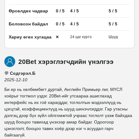
Өрсөлдөх чадвар
0 / 5
4 / 5
5 / 5
Боловсон байдал
0 / 5
4 / 5
5 / 5
Хариу өгөх хугацаа
❌
24 цаг хүртэ
Шууд
20Bet хэрэглэгчдийн үнэлгээ
💬
Содгэрэл.Б
2025-12-10
Би ер нь хөлбөмбөгт дуртай, Английн Примьер лиг, МҮСЛ
хоёрыг тогтмол үздэг. 20Bet-ийг утсаараа ашиглахад
интерфейс нь их гоё харагддаг, тоглолтын мэдээллүүд нь
цэгцтэй, коэффициентүүд нь шууд шинэчлэгддэг. Гар утасны
дэлгэц дээр бүх зүйл ойлгомжтой учраас тоглолт үзэж байхдаа
шууд бооцоо тавихад үнэхээр амар байдаг. Одоогоор
цэнэглэлт, бооцоо тавих хоёр дээр нэг ч асуудал гарч
байгаагүй.