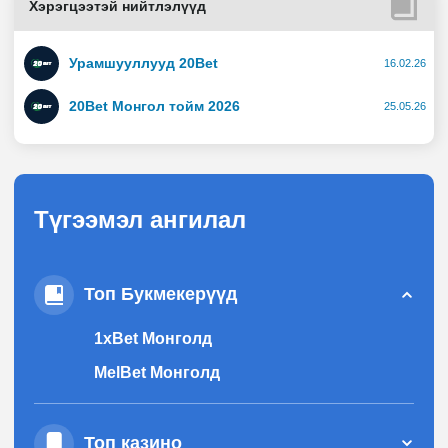
Хэрэгцээтэй нийтлэлүүд
Урамшууллууд 20Bet
16.02.26
20Bet Монгол тойм 2026
25.05.26
Түгээмэл ангилал
Топ Букмекерүүд
1xBet Монголд
MelBet Монголд
Топ казино