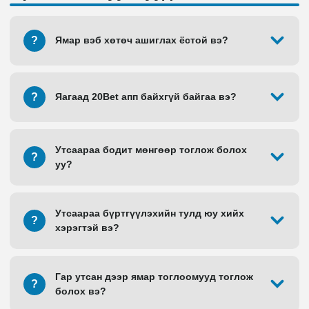
?
Ямар вэб хөтөч ашиглах ёстой вэ?
?
Яагаад 20Bet апп байхгүй байгаа вэ?
Утсаараа бодит мөнгөөр тоглож болох
?
уу?
Утсаараа бүртгүүлэхийн тулд юу хийх
?
хэрэгтэй вэ?
Гар утсан дээр ямар тоглоомууд тоглож
?
болох вэ?