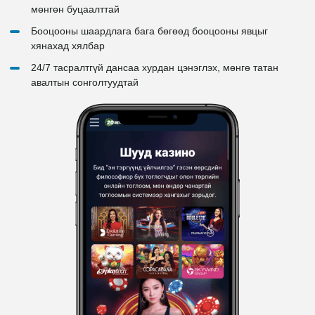
мөнгөн буцаалттай
Бооцооны шаардлага бага бөгөөд бооцооны явцыг
хянахад хялбар
24/7 тасралтгүй дансаа хурдан цэнэглэх, мөнгө татан
авалтын сонголтуудтай