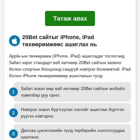
Татаж авах
20Bet сайтыг iPhone, iPad
төхөөрөмжөөс ашиглах нь
Apple-ын төхөөрөмж (iPhone, iPad) ашигладаг тоглогчид
Safari зэрэг стандарт вэб хөтчөөр 20Bet сайтын казино
болон спортын бооцоонд саадгүй нэвтрэх боломжтой. iPad
болон iPhone төхөөрөмжөөр ашиглахын тулд:
Safari эсвэл өөр вэб хөтчөөр 20Bet сайтын мобайл
хувилбар руу орно.
Нэвтрэх эсвэл бүртгүүлэх хэсгийг ашиглан бүртгэл
рүүгээ нэвтэрнэ.
Дансаа цэнэглэхийн тулд төрбөрийн сонголтуудаа
шалгана.