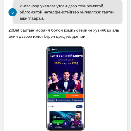
Ингэснээр ухаалаг утсан дээр тохиромжтой,
ойлгомжтой интерфейстэйгээр үйлчилгээг таатай
ашиглаарай.
20Bet сайтын мобайл болон компьютерийн хувилбар аль
алин дээрээ ижил бүрэн цогц үйлдэлтэй.