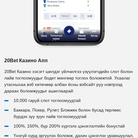
20Bet Казино Апп
20Bet Казино хэсэгт шилдэг үйлчилгээ үзүүлэгчдийн слот болон
лайв тоглоомуудыг бодит мөнгөөр тоглох боломжтой. Ухаалаг
утасныхаа вэб хөтөчөөр албан ёсны вэбсайт руу нэвтрээд
дараах боломжуудыг ашиглаарай:
10,000 гаруй слот тоглоомуудтай
Баккара, Покер, Рулет, Блэкжек болон бусад төрлөөс
бүрдэх зуу зуун лайв тоглоомуудтай
100%, 150%, бүр 200% хүртэлх цэнэглэлтийн бонустай
Үнэгүй хүрд эргүүлэх боломж, дахин цэнэглэх урамшуулал,