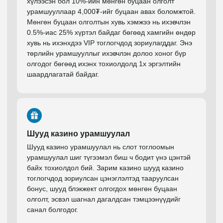
хүлээсэн бол 10%-ийн мөнгөн буцаан олголт
урамшууллаар 4,000₮-ийг буцаан авах боломжтой.
Мөнгөн буцаан олголтын хувь хэмжээ нь ихэвчлэн
0.5%-иас 25% хүртэл байдаг бөгөөд хамгийн өндөр
хувь нь ихэнхдээ VIP тоглогчдод зориулагддаг. Энэ
төрлийн урамшууллыг ихэвчлэн долоо хоног бүр
олгодог бөгөөд ихэнх тохиолдолд 1x эргэлтийн
шаардлагатай байдаг.
Шууд казино урамшуулал
Шууд казино урамшуулал нь слот тоглоомын
урамшуулал шиг түгээмэл биш ч бодит үнэ цэнтэй
байх тохиолдол бий. Зарим казино шууд казино
тоглогчдод зориулсан цэнэглэлтэд тааруулсан
бонус, шууд блэкжект олгогдох мөнгөн буцаан
олголт, эсвэл шагнал дагалдсан тэмцээнүүдийг
санал болгодог.