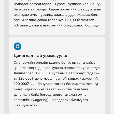
болгодог бөгөөд гарааны урамшууллаас харьцангуй
бага хувьтай байдаг. Харин эргэлтийн шаардлага нь
ихэнхдээ ижил түвшинд хадгалагддаг. Жишээлбэл,
зарим казино даваа гараг бүр 120,000₮ хүртэлх
50%-ийн дахин цэнэглэлтийн бонус санал болгодог.
Цэнэглэлттэй урамшуулал
Энэ төрлийн онлайн казино бонус нь таны хийсэн
цэнэглэлтэд тодорхой хувиар нэмэлт бонус олгодог.
Жишээлбэл, 120,000₮ хүртэлх 100% бонус гэдэг нь
та 120,000₮ цэнэглэвэл түүнтэй тэнцэх хэмжээний
120,000₮-ийн бонусаар тоглох боломжтой гэсэн үг.
Бонус идэвхжихэд заавал хийх хамгийн бага
цэнэглэлт байх бөгөөд мөнгө татахын өмнө
эргэлтийн (wagering) шаардлагыг биелүүлэх
шаардлагатай.