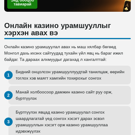
Энд бооцоо
тавиарай
Онлайн казино урамшууллыг
хэрхэн авах вэ
Онлайн казино урамшуулал авах нь маш хялбар бөгөөд
Монгол дахь ихэнх сайтуудад тухайн үйл явц нь бараг ижил
байдаг. Та дараах алхмуудыг дагахад л хангалттай:
Бидний онцолсон урамшууллуудтай танилцаж, өөрийн
тоглох хэв маягт хамгийн тохирохыг сонгох
Манай холбоосоор дамжин казино сайт руу орж,
бүртгүүлэх
Бүртгүүлэх явцад казино урамшуулал сонгох
шаардлагатай үед сонгох хэсэгт дарах эсвэл
урамшууллын хэсэгт орж казино урамшууллаа
идэвхжүүлэх