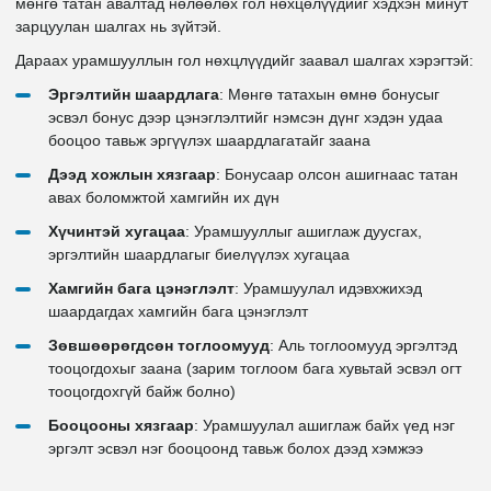
мөнгө татан авалтад нөлөөлөх гол нөхцөлүүдийг хэдхэн минут
зарцуулан шалгах нь зүйтэй.
Дараах урамшууллын гол нөхцлүүдийг заавал шалгах хэрэгтэй:
Эргэлтийн шаардлага
: Мөнгө татахын өмнө бонусыг
эсвэл бонус дээр цэнэглэлтийг нэмсэн дүнг хэдэн удаа
бооцоо тавьж эргүүлэх шаардлагатайг заана
Дээд хожлын хязгаар
: Бонусаар олсон ашигнаас татан
авах боломжтой хамгийн их дүн
Хүчинтэй хугацаа
: Урамшууллыг ашиглаж дуусгах,
эргэлтийн шаардлагыг биелүүлэх хугацаа
Хамгийн бага цэнэглэлт
: Урамшуулал идэвхжихэд
шаардагдах хамгийн бага цэнэглэлт
Зөвшөөрөгдсөн тоглоомууд
: Аль тоглоомууд эргэлтэд
тооцогдохыг заана (зарим тоглоом бага хувьтай эсвэл огт
тооцогдохгүй байж болно)
Бооцооны хязгаар
: Урамшуулал ашиглаж байх үед нэг
эргэлт эсвэл нэг бооцоонд тавьж болох дээд хэмжээ