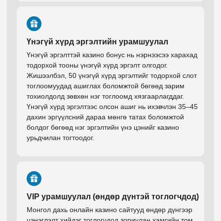
Үнэгүй хүрд эргэлтийн урамшуулал
Үнэгүй эргэлттэй казино бонус нь нэрнээсээ харахад
тодорхой тооны үнэгүй хүрд эргэлт олгодог.
Жишээлбэл, 50 үнэгүй хүрд эргэлтийг тодорхой слот
тоглоомуудад ашиглах боломжтой бөгөөд зарим
тохиолдолд зөвхөн нэг тоглоомд хязгаарлагддаг.
Үнэгүй хүрд эргэлтээс олсон ашиг нь ихэвчлэн 35–45
дахин эргүүлсний дараа мөнгө татах боломжтой
болдог бөгөөд нэг эргэлтийн үнэ цэнийг казино
урьдчилан тогтоодог.
VIP урамшуулал (өндөр дүнтэй тоглогчдод)
Монгол дахь онлайн казино сайтууд өндөр дүнгээр
цэнэглэлт хийдэг тоглогчдод зориулан хамгийн том