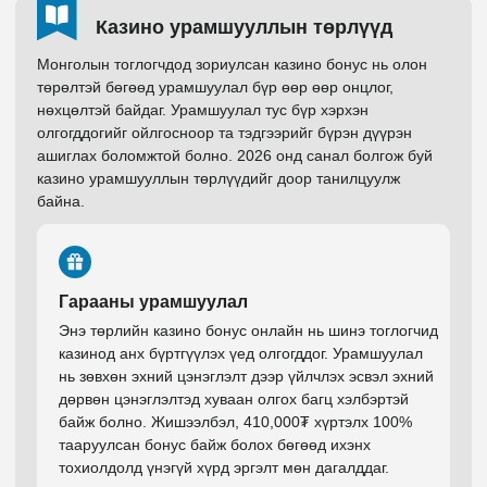
Казино урамшууллын төрлүүд
Монголын тоглогчдод зориулсан казино бонус нь олон
төрөлтэй бөгөөд урамшуулал бүр өөр өөр онцлог,
нөхцөлтэй байдаг. Урамшуулал тус бүр хэрхэн
олгогддогийг ойлгосноор та тэдгээрийг бүрэн дүүрэн
ашиглах боломжтой болно. 2026 онд санал болгож буй
казино урамшууллын төрлүүдийг доор танилцуулж
байна.
Гарааны урамшуулал
Энэ төрлийн казино бонус онлайн нь шинэ тоглогчид
казинод анх бүртгүүлэх үед олгогддог. Урамшуулал
нь зөвхөн эхний цэнэглэлт дээр үйлчлэх эсвэл эхний
дөрвөн цэнэглэлтэд хуваан олгох багц хэлбэртэй
байж болно. Жишээлбэл, 410,000₮ хүртэлх 100%
тааруулсан бонус байж болох бөгөөд ихэнх
тохиолдолд үнэгүй хүрд эргэлт мөн дагалддаг.