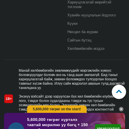
Хариуцлагатай мөрийтэй
тоглоом
Хувийн нууцлалын бодлого
Күүки
Нөхцөл ба журам
Сайтын бүтэц
Хөлбөмбөгийн мэдээ
Манай хөлбөмбөгийн зөвлөмжүүдийг мэргэжлийн хүмүүс
боловсруулдаг боловч энэ нь танд ашиг амлахгүй. Бид таныг
хариуцлагатай байж, зөвхөн боломждоо тулгуурлан бооцоо
тавихыг хүсэж байна. Илүү сайн мэдээлэл авахын тулд дүрэмтэй
танилцана уу.
Энэхүү вэбсайт дээр харуулсан бүх хөл бөмбөгийн клубийн нэр,
18+
лого, тэмдэг болон худалдааны тэмдэг нь тус тусын
эзэмшигчдийн өмч болно. Эдгээрийг зөвхөн хөл бөмбөгийн
5,600,000 төгрөг on the start!
тэмцээн, статистик мэдээлэл болон холбогдох контенттой
холбоотой таних тэмдэг болон мэдээллийн зорилгоор
ашигладаг. Аль нэг клуб, лиг эсвэл байгууллагатай ямар ч
5,600,000 төгрөг хүртэлх
холбоо хамаарал, ивээн тэтгэлт, дэмжлэг эсвэл албан ёсны
тавтай морилно уу багц + 150
харилцаа холбоо байхгүй болно.
УРАМШУУЛАЛ