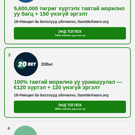
5,600,000 төгрөг хүртэлх тавтай морилно
уу багц + 150 үнэгүй эргэлт
18+Нөхцөл ба болзлууд үйлчилнэ, GambleAware.org
ЭНД ТОГЛОХ
1xBet вэбсайт руу очно уу
3
20Bet
100% тавтай морилно уу урамшуулал —
€120 хүртэл + 120 үнэгүй эргэлт
18+Нөхцөл ба болзлууд үйлчилнэ, GambleAware.org
ЭНД ТОГЛОХ
20Bet вэбсайт руу очно уу
4