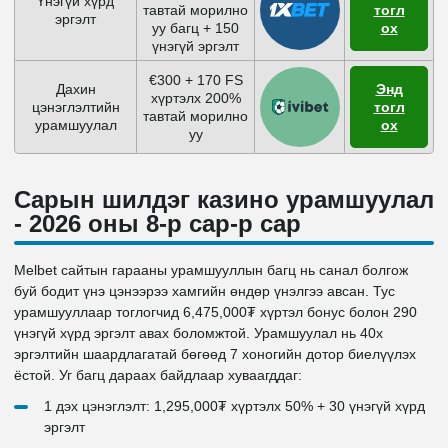
Үнэгүй хүрд
тавтай морилно
тогл
эргэлт
уу багц + 150
ох
үнэгүй эргэлт
€300 + 170 FS
Дахин
Энд
хүртэлх 200%
цэнэглэлтийн
тогл
тавтай морилно
урамшуулал
ох
уу
Сарын шилдэг казино урамшуулал
- 2026 оны 8-р сар-р сар
Melbet сайтын гарааны урамшууллын багц нь санал болгож
буй бодит үнэ цэнээрээ хамгийн өндөр үнэлгээ авсан. Тус
урамшууллаар тоглогчид 6,475,000₮ хүртэл бонус болон 290
үнэгүй хүрд эргэлт авах боломжтой. Урамшуулал нь 40x
эргэлтийн шаардлагатай бөгөөд 7 хоногийн дотор биелүүлэх
ёстой. Уг багц дараах байдлаар хуваагддаг:
1 дэх цэнэглэлт: 1,295,000₮ хүртэлх 50% + 30 үнэгүй хүрд
эргэлт