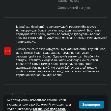
Сайтын бүтэц
Хөлбөмбөгийн мэдээ
Манай хөлбөмбөгийн зөвлөмжүүдийг мэргэжлийн хүмүүс
боловсруулдаг боловч энэ нь танд ашиг амлахгүй. Бид таныг
хариуцлагатай байж, зөвхөн боломждоо тулгуурлан бооцоо
тавихыг хүсэж байна. Илүү сайн мэдээлэл авахын тулд дүрэмтэй
танилцана уу.
Энэхүү вэбсайт дээр харуулсан бүх хөл бөмбөгийн клубийн нэр,
18+
лого, тэмдэг болон худалдааны тэмдэг нь тус тусын
эзэмшигчдийн өмч болно. Эдгээрийг зөвхөн хөл бөмбөгийн
тэмцээн, статистик мэдээлэл болон холбогдох контенттой
холбоотой таних тэмдэг болон мэдээллийн зорилгоор
ашигладаг. Аль нэг клуб, лиг эсвэл байгууллагатай ямар ч
холбоо хамаарал, ивээн тэтгэлт, дэмжлэг эсвэл албан ёсны
харилцаа холбоо байхгүй болно.
Бид танд манай вэбсайтаас хамгийн сайн
Зөвшөөрөх
туршлагыг олж авах боломжийг олгохын тулд
күүки ашигладаг.
Дэлгэрэнгүй мэдээлэл.