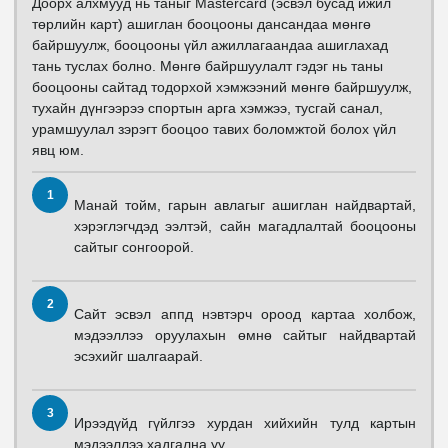
Доорх алхмууд нь таныг Mastercard (эсвэл бусад ижил
төрлийн карт) ашиглан бооцооны дансандаа мөнгө
байршуулж, бооцооны үйл ажиллагаандаа ашиглахад
тань туслах болно. Мөнгө байршуулалт гэдэг нь таны
бооцооны сайтад тодорхой хэмжээний мөнгө байршуулж,
тухайн дүнгээрээ спортын арга хэмжээ, тусгай санал,
урамшуулал зэрэгт бооцоо тавих боломжтой болох үйл
явц юм.
Манай тойм, гарын авлагыг ашиглан найдвартай,
хэрэглэгчдэд ээлтэй, сайн магадлалтай бооцооны
сайтыг сонгоорой.
Сайт эсвэл аппд нэвтэрч ороод картаа холбож,
мэдээллээ оруулахын өмнө сайтыг найдвартай
эсэхийг шалгаарай.
Ирээдүйд гүйлгээ хурдан хийхийн тулд картын
мэдээллээ хадгална уу.