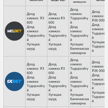
Mastercard
Кредит карт
Биткойн
шилжүүлэг
Доод
Доод
Доод
Доод
хэмжээ:
хэмжээ:
хэмжээ: ₮3
хэмжээ:₮3
Тодорхойгү
₮36 000
600
600
й
Дээд
Дээд
Дээд
Дээд
хэмжээ:
хэмжээ:
хэмжээ:
хэмжээ:
Тодорхой
Тодорхойгү
Тодорхойгү
Тодорхойгү
й
й
й
й
Хугацаа:
Хугацаа:
Хугацаа:
Хугацаа:
Тодорхой
шууд
шууд
Банкнаасаа
й
хамаарна
Доод
Доод
Доод
Доод
хэмжээ:
хэмжээ:
хэмжээ: ₮3
хэмжээ:₮3
Тодорхойгү
₮36 000
600
600
й
Дээд
Дээд
Дээд
Дээд
хэмжээ:
хэмжээ:
хэмжээ:
хэмжээ:
Тодорхой
Тодорхойгү
Тодорхойгү
Тодорхойгү
й
й
й
й
Хугацаа:
Хугацаа:
Хугацаа:
Хугацаа:
Тодорхой
шууд
шууд
Банкнаасаа
й
хамаарна