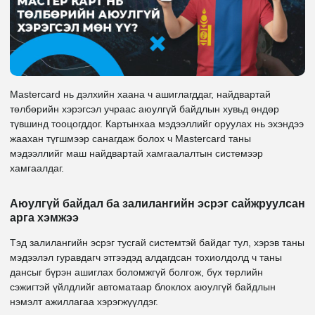
Mastercard нь дэлхийн хаана ч ашиглагддаг, найдвартай
төлбөрийн хэрэгсэл учраас аюулгүй байдлын хувьд өндөр
түвшинд тооцогддог. Картынхаа мэдээллийг оруулах нь эхэндээ
жаахан түгшмээр санагдаж болох ч Mastercard таны
мэдээллийг маш найдвартай хамгаалалтын системээр
хамгаалдаг.
Аюулгүй байдал ба залилангийн эсрэг сайжруулсан
арга хэмжээ
Тэд залилангийн эсрэг тусгай системтэй байдаг тул, хэрэв таны
мэдээлэл гуравдагч этгээдэд алдагдсан тохиолдолд ч таны
дансыг бүрэн ашиглах боломжгүй болгож, бүх төрлийн
сэжигтэй үйлдлийг автоматаар блоклох аюулгүй байдлын
нэмэлт ажиллагаа хэрэгжүүлдэг.