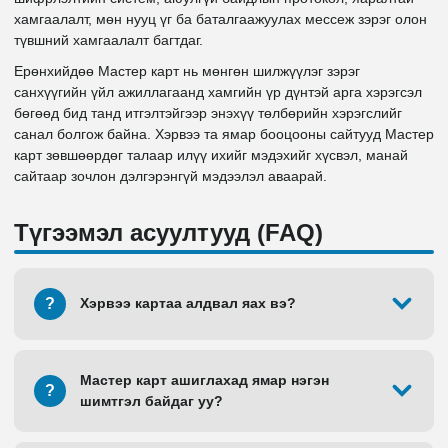
хамгаалалт, мөн нууц үг ба баталгаажуулах мессеж зэрэг олон
түвшний хамгаалалт багтдаг.
Ерөнхийдөө Мастер карт нь мөнгөн шилжүүлэг зэрэг
санхүүгийн үйл ажиллагаанд хамгийн үр дүнтэй арга хэрэгсэл
бөгөөд бид танд итгэлтэйгээр энэхүү төлбөрийн хэрэгслийг
санал болгож байна. Хэрвээ та ямар бооцооны сайтууд Мастер
карт зөвшөөрдөг талаар илүү ихийг мэдэхийг хүсвэл, манай
сайтаар зочлон дэлгэрэнгүй мэдээлэл аваарай.
Түгээмэл асуултууд (FAQ)
?
Хэрвээ картаа алдвал яах вэ?
Мастер карт ашиглахад ямар нэгэн
?
шимтгэл байдаг уу?