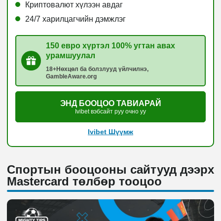
Криптовалют хүлээн авдаг
24/7 харилцагчийн дэмжлэг
150 евро хүртэл 100% угтан авах
урамшуулал
18+Нөхцөл ба болзлууд үйлчилнэ,
GambleAware.org
ЭНД БООЦОО ТАВИАРАЙ
Ivibet вэбсайт руу очно уу
Ivibet Шүүмж
Спортын бооцооны сайтууд дээрх
Mastercard төлбөр тооцоо