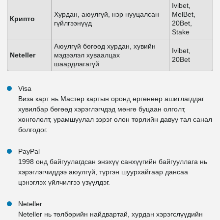
Ivibet,
Хурдан, аюулгүй, нэр нууцалсан
MelBet,
Крипто
гүйлгээнүүд
20Bet,
Stake
Аюулгүй бөгөөд хурдан, хувийн
Ivibet,
Neteller
мэдээлэл хуваалцах
20Bet
шаардлагагүй
Visa
Виза карт нь Мастер картын оронд өргөнөөр ашиглагддаг
хувилбар бөгөөд хэрэглэгчдэд мөнгө буцаан олголт,
хөнгөлөлт, урамшуулал зэрэг олон төрлийн давуу тал санал
болгодог.
PayPal
1998 онд байгуулагдсан энэхүү санхүүгийн байгууллага нь
хэрэглэгчиддээ аюулгүй, түргэн шуурхайгаар дансаа
цэнэглэх үйлчилгээ үзүүлдэг.
Neteller
Neteller нь төлбөрийн найдвартай, хурдан хэрэгслүүдийн