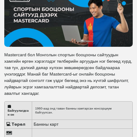
Mastercard бол Монголын спортын бооцооны сайтуудын
хамгийн өргөн хэрэглэдэг төлбөрийн аргуудын нэг бөгөөд хурд,
тав тух, дэлхий даяар хүлээн зөвшөөрөгдсөн байдлаараа
үнэлэгддэг. Манай баг Mastercard-ыг онлайн бооцооны
найдвартай сонголт гэж үздэг бөгөөд энэ нь хүчтэй шифрлэлт,
луйврын эсрэг хамгаалалттай найдвартай депозит, татан
авалтыг хангадаг.
🏙️
1960-аад онд таван банкны хамтарсан консорциум
Байгуулагдса
байгуулсан.
н он
💻 Төрөл
Банкны карт
🗺️