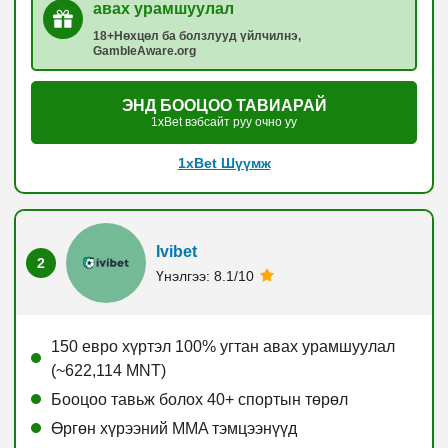
авах урамшуулал
18+Нөхцөл ба болзлууд үйлчилнэ,
GambleAware.org
ЭНД БООЦОО ТАВИАРАЙ
1xBet вэбсайт руу очно уу
1xBet Шүүмж
Ivibet
Үнэлгээ: 8.1/10
150 евро хүртэл 100% угтан авах урамшуулал
(~622,114 MNT)
Бооцоо тавьж болох 40+ спортын төрөл
Өргөн хүрээний MMA тэмцээнүүд