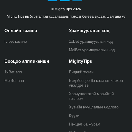
© MightyTips 2026
MightyTips нь бүртгэлтэй худалдааны тэмдэг бөгөөд эндээс шалгана уу
Онлайн казино
Урамшууллын код
Ivibet казино
1xBet урамшууллын код
MelBet урамшууллын код
Бооцоо аппликейшн
MightyTips
1xBet апп
Бидний тухай
MelBet апп
Бид бооцоо ба казиног хэрхэн
үнэлдэг вэ
Хариуцлагатай мөрийтэй
тоглоом
Хувийн нууцлалын бодлого
Күүки
Нөхцөл ба журам