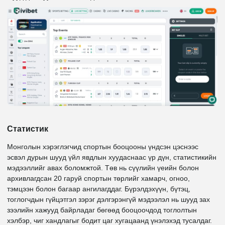
Статистик
Монголын хэрэглэгчид спортын бооцооны үндсэн цэснээс
эсвэл дурын шууд үйл явдлын хуудаснаас үр дүн, статистикийн
мэдээллийг авах боломжтой. Төв нь сүүлийн үеийн болон
архивлагдсан 20 гаруй спортын төрлийг хамарч, огноо,
тэмцээн болон багаар ангилагддаг. Бүрэлдэхүүн, бүтэц,
тоглогчдын гүйцэтгэл зэрэг дэлгэрэнгүй мэдээлэл нь шууд зах
зээлийн хажууд байрладаг бөгөөд бооцоочдод тоглолтын
хэлбэр, чиг хандлагыг бодит цаг хугацаанд үнэлэхэд тусалдаг.