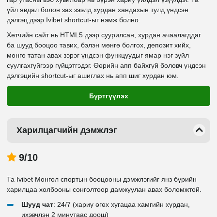
үйл явдал болон зах зээлд хурдан хандахын тулд үндсэн
дэлгэц дээр Ivibet shortcut-ыг нэмж болно.
Хөтчийн сайт нь HTML5 дээр суурилсан, хурдан ачаалагддаг
ба шууд бооцоо тавих, бэлэн мөнгө болгох, депозит хийх,
мөнгө татан авах зэрэг үндсэн функцуудыг ямар нэг зүйл
суулгахгүйгээр гүйцэтгэдэг. Өөрийн апп байхгүй боловч үндсэн
дэлгэцийн shortcut-ыг ашиглах нь апп шиг хурдан юм.
Бүртгүүлэх
Харилцагчийн дэмжлэг
9/10
Та Ivibet Монгол спортын бооцооны дэмжлэгийг янз бүрийн
харилцаа холбооны сонголтоор дамжуулан авах боломжтой.
Шууд чат
: 24/7 (хариу өгөх хугацаа хамгийн хурдан,
ихэвчлэн 2 минутаас доош)