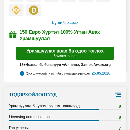
Бүгдийг харах
150 Евро Хүртэл 100% Угтан Авах
Урамшуулал
Урамшуулал авах ба одоо тоглох
Зочлох Ivibet
18+Нөхцөл ба болзлууд үйлчилнэ, GambleAware.org
25.05.2026
Энэ шүүмжийг хамгийн сүүлд шинэчилсэн
ТОДОРХОЙЛОЛТУУД
Урамшуулал ба урамшуулалт саналууд
8
Licensing and regulations
8
Гар утасны
7