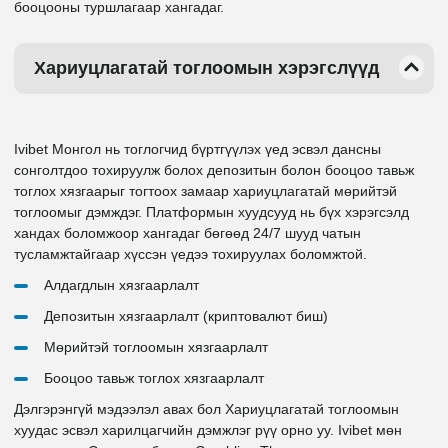
бооцооны туршлагаар хангадаг.
Хариуцлагатай тоглоомын хэрэгслүүд
Ivibet Монгол нь тоглогчид бүртгүүлэх үед эсвэл дансны
сонголтдоо тохируулж болох депозитын болон бооцоо тавьж
тоглох хязгаарыг тогтоох замаар хариуцлагатай мөрийтэй
тоглоомыг дэмждэг. Платформын хуудсууд нь бүх хэрэгсэлд
хандах боломжоор хангадаг бөгөөд 24/7 шууд чатын
тусламжтайгаар хүссэн үедээ тохируулах боломжтой.
Алдагдлын хязгаарлалт
Депозитын хязгаарлалт (криптовалют биш)
Мөрийтэй тоглоомын хязгаарлалт
Бооцоо тавьж тоглох хязгаарлалт
Дэлгэрэнгүй мэдээлэл авах бол Хариуцлагатай тоглоомын
хуудас эсвэл харилцагчийн дэмжлэг рүү орно уу. Ivibet мөн