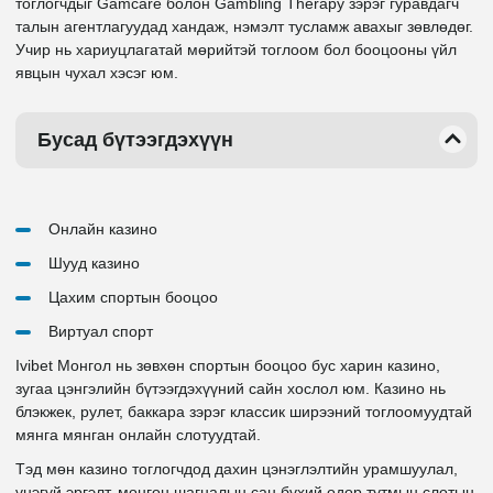
тоглогчдыг Gamcare болон Gambling Therapy зэрэг гуравдагч
талын агентлагуудад хандаж, нэмэлт тусламж авахыг зөвлөдөг.
Учир нь хариуцлагатай мөрийтэй тоглоом бол бооцооны үйл
явцын чухал хэсэг юм.
Бусад бүтээгдэхүүн
Онлайн казино
Шууд казино
Цахим спортын бооцоо
Виртуал спорт
Ivibet Монгол нь зөвхөн спортын бооцоо бус харин казино,
зугаа цэнгэлийн бүтээгдэхүүний сайн хослол юм. Казино нь
блэкжек, рулет, баккара зэрэг классик ширээний тоглоомуудтай
мянга мянган онлайн слотуудтай.
Тэд мөн казино тоглогчдод дахин цэнэглэлтийн урамшуулал,
үнэгүй эргэлт, мөнгөн шагналын сан бүхий өдөр тутмын слотын