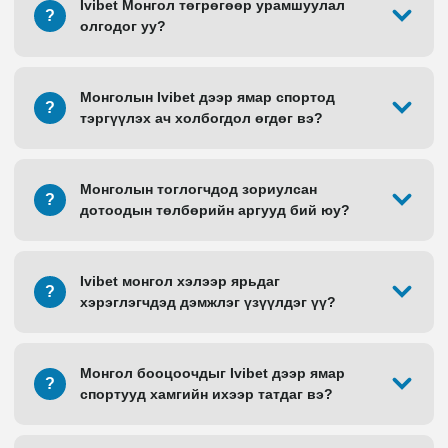
Ivibet Монгол төгрөгөөр урамшуулал
?
олгодог уу?
Монголын Ivibet дээр ямар спортод
?
тэргүүлэх ач холбогдол өгдөг вэ?
Монголын тоглогчдод зориулсан
?
дотоодын төлбөрийн аргууд бий юу?
Ivibet монгол хэлээр ярьдаг
?
хэрэглэгчдэд дэмжлэг үзүүлдэг үү?
Монгол бооцоочдыг Ivibet дээр ямар
?
спортууд хамгийн ихээр татдаг вэ?