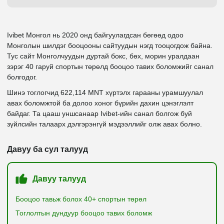
Ivibet Монгол нь 2020 онд байгуулагдсан бөгөөд одоо
Монголын шилдэг бооцооны сайтуудын нэгд тооцогдож байна.
Тус сайт Монголчуудын дуртай бокс, бөх, морин уралдаан
зэрэг 40 гаруй спортын төрөлд бооцоо тавих боломжийг санал
болгодог.
Шинэ тоглогчид 622,114 MNT хүртэлх гарааны урамшуулал
авах боломжтой ба долоо хоног бүрийн дахин цэнэглэлт
байдаг. Та цааш уншсанаар Ivibet-ийн санал болгож буй
зүйлсийн талаарх дэлгэрэнгүй мэдээллийг олж авах болно.
Давуу ба сул талууд
Давуу талууд
Бооцоо тавьж болох 40+ спортын төрөл
Тоглолтын дундуур бооцоо тавих боломж