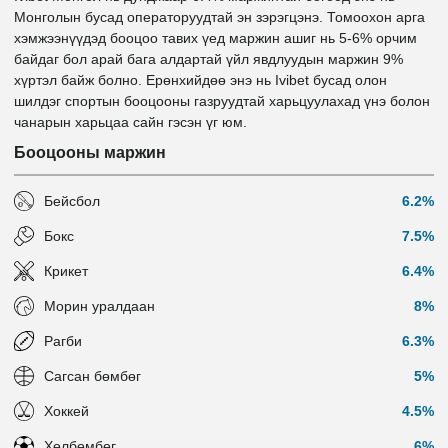
Монголын бусад операторуудтай эн зэрэгцэнэ. Томоохон арга
хэмжээнүүдэд бооцоо тавих үед маржин ашиг нь 5-6% орчим
байдаг бол арай бага алдартай үйл явдлуудын маржин 9%
хүртэл байж болно. Ерөнхийдөө энэ нь Ivibet бусад олон
шилдэг спортын бооцооны газруудтай харьцуулахад үнэ болон
чанарын харьцаа сайн гэсэн үг юм.
Бооцооны маржин
Бейсбол
6.2%
Бокс
7.5%
Крикет
6.4%
Морин уралдаан
8%
Рагби
6.3%
Сагсан бөмбөг
5%
Хоккей
4.5%
Хөлбөмбөг
6%