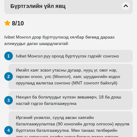
Бүртгэлийн үйл явц
8/10
Ivibet Монгол дээр бүртгүүлэхэд хялбар бөгөөд дараах
алхмуудыг дагах шаардлагатай:
Ivibet Монгол руу ороод бүртгүүлэх гэдгийг сонгоно
Имэйл хаяг эсвэл утасны дугаар, нууц үг, овог нэр,
төрсөн огноо, улс (Монгол), хаяг, шуудангийн кодоо
оруулаад валютаа сонгоно (MNT сонголт байхгүй)
Нөхцөл ба болзлуудыг хүлээн зөвшөөрч, 18 ба дээш
настай гэдгээ баталгаажуулна
Иргэний үнэмлэх, сүүлд авсан хаягийн
баталгаажуулалтаа (90 хоногийн дотор олгосон) ирүүлж
бүртгэлээ баталгаажуулна. Мөн танаас төлбөрийн
аргын скриншот, селфи эсвэл богино видео илгээж