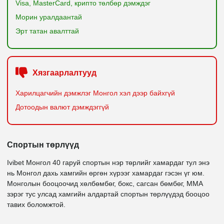
Visa, MasterCard, крипто төлбөр дэмждэг
Морин уралдаантай
Эрт татан авалттай
Хязгаарлалтууд
Харилцагчийн дэмжлэг Монгол хэл дээр байхгүй
Дотоодын валют дэмждэггүй
Спортын төрлүүд
Ivibet Монгол 40 гаруй спортын нэр төрлийг хамардаг тул энэ
нь Монгол дахь хамгийн өргөн хүрээг хамардаг гэсэн үг юм.
Монголын бооцоочид хөлбөмбөг, бокс, сагсан бөмбөг, MMA
зэрэг тус улсад хамгийн алдартай спортын төрлүүдэд бооцоо
тавих боломжтой.