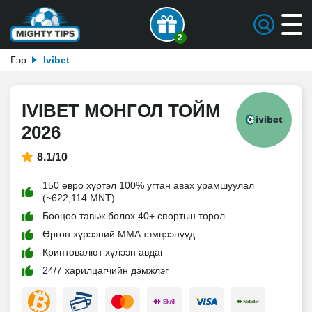
2
Гэр
Ivibet
IVIBET МОНГОЛ ТОЙМ
2026
8.1/10
150 евро хүртэл 100% угтан авах урамшуулал
(~622,114 MNT)
Бооцоо тавьж болох 40+ спортын төрөл
Өргөн хүрээний MMA тэмцээнүүд
Криптовалют хүлээн авдаг
24/7 харилцагчийн дэмжлэг