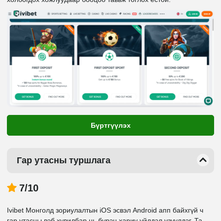
Бүртгүүлэх
Гар утасны туршлага
7/10
Ivibet Монголд зориулалтын iOS эсвэл Android апп байхгүй ч
гар утасны вэб хувилбар нь бүрэн хариу үйлдэл үзүүлдэг. Та