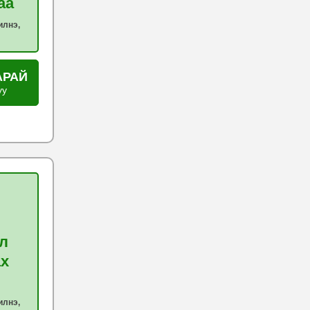
аа
илнэ,
АРАЙ
уу
л
ах
илнэ,