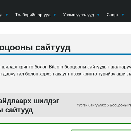
үд
Төлбөрийн аргууд
Урамшуулалууд
Cпорт
ооцооны сайтууд
 шилдэг крипто болон Bitcoin бооцооны сайтуудыг шалгаруу
рийн давуу тал болон хэрхэн акаунт нээж крипто түрийвч ашигл
байдлаарх шилдэг
Үүсгэн байгуулах:
5
Бооцооны г
ы сайтууд