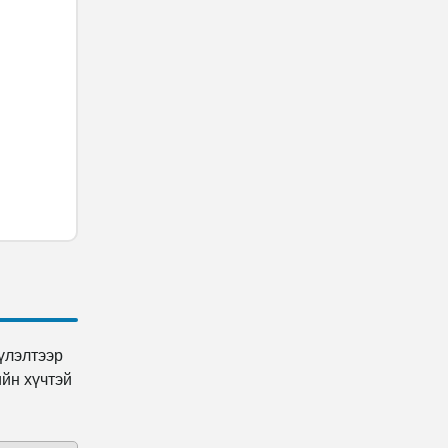
үлэлтээр
ийн хүчтэй