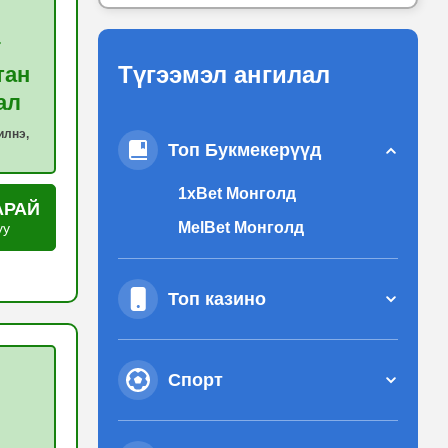
г
Түгээмэл ангилал
тан
ал
илнэ,
Топ Букмекерүүд
1xBet Монголд
АРАЙ
MelBet Монголд
уу
Топ казино
Cпорт