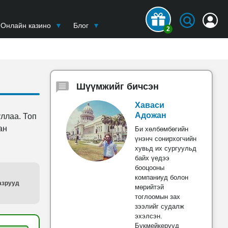
Онлайн казино
Блог
2
Шүүмжийг бичсэн
Хаваси
Адожан
ллаа. Топ
ан
Би хөлбөмбөгийн
үнэнч сонирхогчийн
хувьд их сургуульд
байх үедээ
бооцооны
компаниуд болон
азрууд
мөрийтэй
тоглоомын зах
зээлийг судалж
эхэлсэн.
Букмейкерүүд