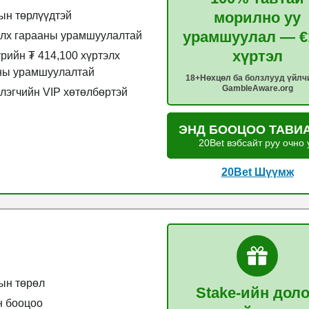
морилно уу
ын төрлүүдтэй
урамшуулал — €
элх гарааны урамшуулалтай
хүртэл
рийн ₮ 414,100 хүртэлх
ны урамшуулалтай
18+Нөхцөл ба болзлууд үйлч
GambleAware.org
үлэгчийн VIP хөтөлбөртэй
ЭНД БООЦОО ТАВИ
20Bet вэбсайт руу очно 
20Bet Шүүмж
тын төрөл
Stake-ийн дол
н бооцоо