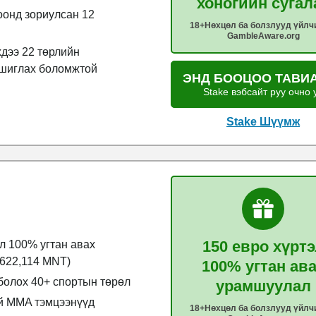
хоногийн сугал
онд зориулсан 12
18+Нөхцөл ба болзлууд үйлч
GambleAware.org
хдээ 22 төрлийн
шиглах боломжтой
ЭНД БООЦОО ТАВИ
Stake вэбсайт руу очно 
Stake Шүүмж
150 евро хүртэ
л 100% угтан авах
622,114 MNT)
100% угтан ав
болох 40+ спортын төрөл
урамшуулал
й MMA тэмцээнүүд
18+Нөхцөл ба болзлууд үйлч