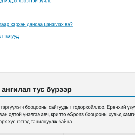
д мэдэх хэрэгтэй зүйлс
аар хэрхэн дансаа цэнэглэх вэ?
л талууд
ангилал тус бүрээр
т тэргүүлэгч бооцооны сайтуудыг тодорхойллоо. Ерөнхий үзү
ван одтой үнэлгээ авч, крипто eSports бооцооны хувьд хамг
орх хүснэгтэд танилцуулж байна.