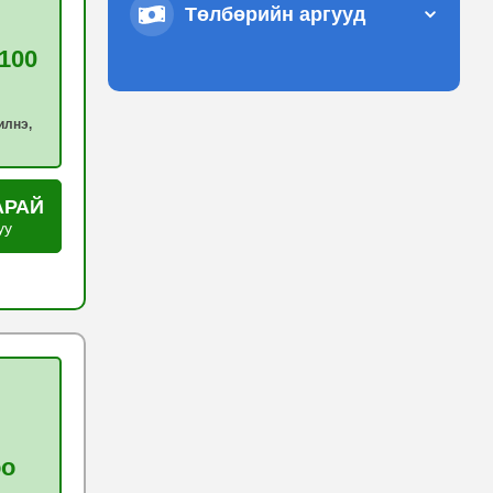
Төлбөрийн аргууд
100
илнэ,
АРАЙ
уу
оо