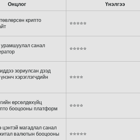
Онцлог
Үнэлгээ
д төвлөрсөн крипто
⭐⭐⭐⭐⭐
айт
й урамшуулал санал
⭐⭐⭐⭐⭐
ератор
чиддээ зориулсан дээд
 үнэнч хэрэглэгчдийн
⭐⭐⭐⭐
гийн өрсөлдөхүйц
⭐⭐⭐⭐
ипто бооцооны платформ
э цэнтэй магадлал санал
ижитал валютын бооцооны
⭐⭐⭐⭐⭐